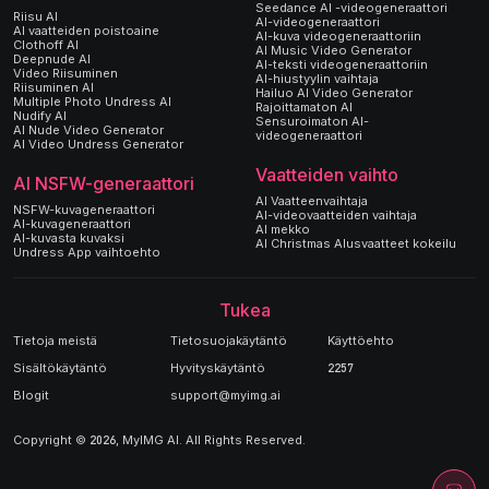
Seedance AI -videogeneraattori
Riisu AI
AI-videogeneraattori
AI vaatteiden poistoaine
AI-kuva videogeneraattoriin
Clothoff AI
AI Music Video Generator
Deepnude AI
AI-teksti videogeneraattoriin
Video Riisuminen
AI-hiustyylin vaihtaja
Riisuminen AI
Hailuo AI Video Generator
Multiple Photo Undress AI
Rajoittamaton AI
Nudify AI
Sensuroimaton AI-
AI Nude Video Generator
videogeneraattori
AI Video Undress Generator
Vaatteiden vaihto
AI NSFW-generaattori
AI Vaatteenvaihtaja
NSFW-kuvageneraattori
AI-videovaatteiden vaihtaja
AI-kuvageneraattori
AI mekko
AI-kuvasta kuvaksi
AI Christmas Alusvaatteet kokeilu
Undress App vaihtoehto
Tukea
Tietoja meistä
Tietosuojakäytäntö
Käyttöehto
Sisältökäytäntö
Hyvityskäytäntö
2257
Blogit
support@myimg.ai
Copyright © 2026, MyIMG AI. All Rights Reserved.