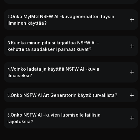
2.Onko MyIMG NSFW AI -kuvageneraattori täysin
ilmainen käyttää?
3.Kuinka minun pitäisi kirjoittaa NSFW AI -
kehotteita saadakseni parhaat kuvat?
4.Voinko ladata ja käyttää NSFW AI -kuvia
ilmaiseksi?
5.Onko NSFW AI Art Generatorin käyttö turvallista?
6.Onko NSFW AI -kuvien luomiselle laillisia
rajoituksia?