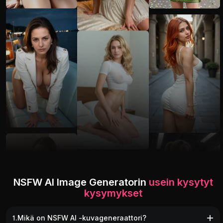
NSFW AI Image Generatorin
usein kysytyt
kysymykset
1.Mikä on NSFW AI -kuvageneraattori?