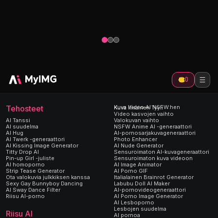
kuvista tekoälytyökalullamme. Nopea ja
sisällössä 
helppo tapa luoda upeita vaatteita
vaihtotyöka
sisältämättömiä valokuvia.
realististen
0
Tehosteet
Kuva Video AI NSFW:hen
Kuva Ilmainen Tyyli
Video kasvojen vaihto
AI Tanssi
Valokuvan vaihto
AI suudelma
NSFW Anime AI -generaattori
AI Hug
AI-pornosarjakuvageneraattori
AI Twerk -generaattori
Photo Enhancer
AI Kissing Image Generator
AI Nude Generator
Titty Drop AI
Sensuroimaton AI-kuvageneraattori
Pin-up Girl -juliste
Sensuroimaton kuva videoon
AI homoporno
AI Image Animator
Strip Tease Generator
AI Porno GIF
Ota valokuvia julkkiksen kanssa
Italialainen Brainrot Generator
Sexy Gay Bunnyboy Dancing
Labubu Doll AI Maker
AI Sway Dance Filter
AI-pornovideogeneraattori
Riisu AI-porno
AI Porno Image Generator
AI Lesboporno
Lesbojen suudelma
Riisu AI
AI pornoa