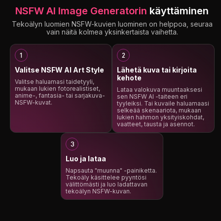
NSFW AI Image Generatorin
käyttäminen
Tekoälyn luomien NSFW-kuvien luominen on helppoa, seuraa
vain näitä kolmea yksinkertaista vaihetta.
Valitse NSFW AI Art Style
Lähetä kuva tai kirjoita
kehote
Valitse haluamasi taidetyyli,
mukaan lukien fotorealistiset,
Lataa valokuva muuntaaksesi
anime-, fantasia- tai sarjakuva-
sen NSFW AI -taiteen eri
NSFW-kuvat.
tyyleiksi. Tai kuvaile haluamaasi
selkeää skenaariota, mukaan
lukien hahmon yksityiskohdat,
vaatteet, tausta ja asennot.
Luo ja lataa
Napsauta "muunna" -painiketta.
Tekoäly käsittelee pyyntösi
välittömästi ja luo ladattavan
tekoälyn NSFW-kuvan.