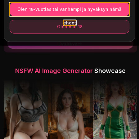
Olen 18-vuotias tai vanhempi ja hyväksyn nämä
1:1
16:9
9:16
4:3
16:10
9:19.5
ehdot
Olen Alle 18
Se maksaa
3
luottoja.
Luo kuva
NSFW AI Image Generator
Showcase