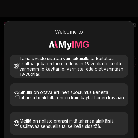
NSFW AI Image Generator
– aikuisille
suunnatut teemat
Welcome to
Vaikka tekoälykuvageneraattorillamme ei ole rajoituksia,
My
IMG
varmista, että kuvia käytetään eettisesti ja laillisesti.
Tämä sivusto sisältää vain aikuisille tarkoitettua
sisältöä, joka on tarkoitettu vain 18-vuotiaille ja sitä
NSFW-generaattori
AI-generaattori
🔞
vanhemmille käyttäjille. Varmista, että olet vähintään
18-vuotias
Kuvaile kuvasi
Sinulla on oltava erillinen suostumus keneltä
🤔
tahansa henkilöltä ennen kuin käytät hänen kuviaan
Meillä on nollatoleranssi mitä tahansa alaikäisiä
😡
sisältävää sensuellia tai selkeää sisältöä.
Kuvasuhde