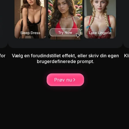
for
Vælg en forudindstillet effekt, eller skriv din egen
Kl
brugerdefinerede prompt.
Topløs
Sekretær
Bodysuit af latex
Prøv nu