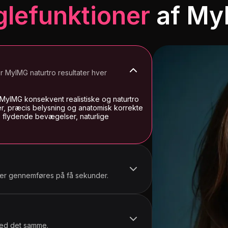
lefunktioner
af My
Dogeza
Sexet tunge ud
Julekjole
er MyIMG naturtro resultater hver
MyIMG konsekvent realistiske og naturtro
urer, præcis belysning og anatomisk korrekte
, flydende bevægelser, naturlige
Bunnygirl
Deep Squat
Blinkende bryste
oner gennemføres på få sekunder.
 med det samme.