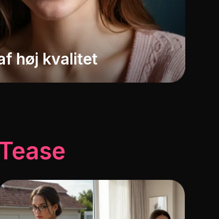
f høj kvalitet
 Tease