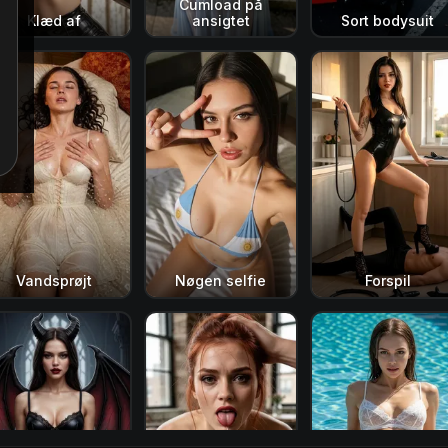
Cumload på
Klæd af
ansigtet
Sort bodysuit
Vandsprøjt
Nøgen selfie
Forspil