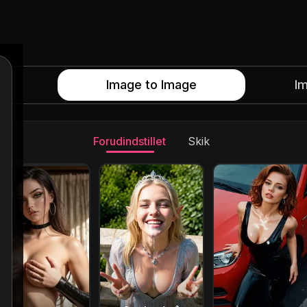
e
Image to Image
I
Forudindstillet
Skik