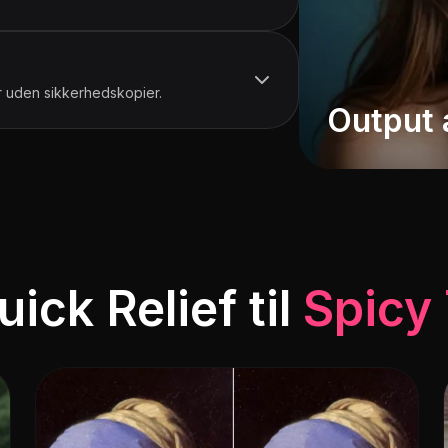
er uden sikkerhedskopier.
Sexet
Output a
Brystudvidelse
sygeplejerske
Strømpe Driller
uick Relief til
Spicy
Nøgen forklæde
Badedragt
Brasilien fan