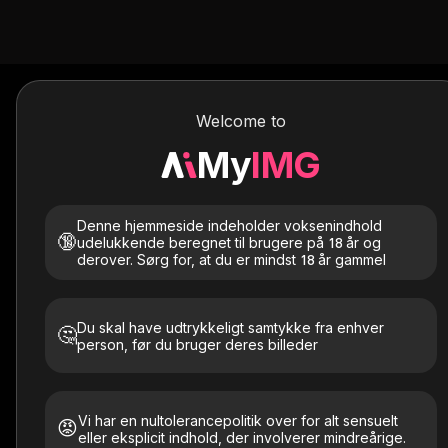
Welcome to
Text to Imag
My
IMG
Denne hjemmeside indeholder voksenindhold
🔞
udelukkende beregnet til brugere på 18 år og
derover. Sørg for, at du er mindst 18 år gammel
Du skal have udtrykkeligt samtykke fra enhver
🤔
person, før du bruger deres billeder
Vi har en nultolerancepolitik over for alt sensuelt
😡
eller eksplicit indhold, der involverer mindreårige.