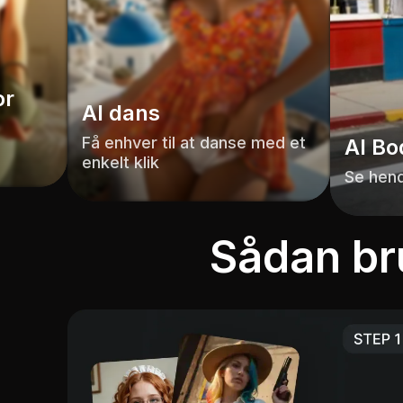
or
AI dans
Få enhver til at danse med et
AI Bo
enkelt klik
Se hend
Sådan b