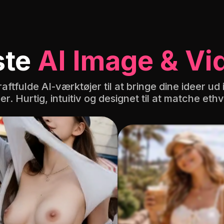
Succubus
Ahegao ansigt
Nøgen svømning
ste
AI Image & Vi
fulde AI-værktøjer til at bringe dine ideer ud i li
. Hurtig, intuitiv og designet til at matche eth
Poledance
Sexet driver
Trældomsspil