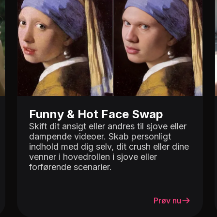
Topløs
BH Reveal
Engel
Funny & Hot Face Swap
Skift dit ansigt eller andres til sjove eller
dampende videoer. Skab personligt
indhold med dig selv, dit crush eller dine
venner i hovedrollen i sjove eller
forførende scenarier.
Prøv nu