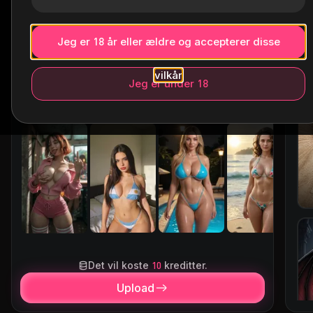
Jeg er 18 år eller ældre og accepterer disse
Prøv disse hotties
vilkår
Alle
Lys hud
asiatisk
Solbrændt
Jeg er under 18
Kunstnerisk
Det vil koste
10
kreditter.
Upload