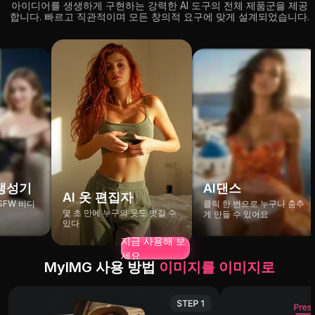
아이디어를 생생하게 구현하는 강력한 AI 도구의 전체 제품군을 제공
합니다. 빠르고 직관적이며 모든 창의적 요구에 맞게 설계되었습니다.
 생성기
AI댄스
AI 옷 편집자
SFW 비디
클릭 한 번으로 누구나 춤추
몇 초 만에 누구의 옷도 벗길 수
게 만들 수 있어요
있다
지금 사용해 보
세요
MyIMG 사용 ​​방법
이미지를 이미지로