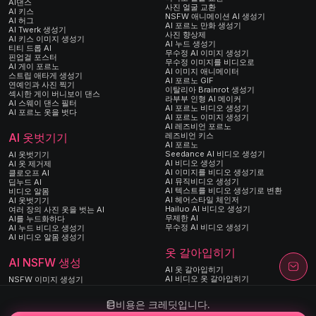
AI댄스
사진 얼굴 교환
AI 키스
NSFW 애니메이션 AI 생성기
AI 허그
AI 포르노 만화 생성기
AI Twerk 생성기
사진 향상제
AI 키스 이미지 생성기
AI 누드 생성기
티티 드롭 AI
무수정 AI 이미지 생성기
핀업걸 포스터
무수정 이미지를 비디오로
AI 게이 포르노
AI 이미지 애니메이터
스트립 애타게 생성기
AI 포르노 GIF
연예인과 사진 찍기
이탈리아 Brainrot 생성기
섹시한 게이 버니보이 댄스
라부부 인형 AI 메이커
AI 스웨이 댄스 필터
AI 포르노 비디오 생성기
AI 포르노 옷을 벗다
AI 포르노 이미지 생성기
AI 레즈비언 포르노
레즈비언 키스
AI 옷벗기기
AI 포르노
Seedance AI 비디오 생성기
AI 옷벗기기
AI 비디오 생성기
AI 옷 제거제
AI 이미지를 비디오 생성기로
클로오프 AI
AI 뮤직비디오 생성기
딥누드 AI
AI 텍스트를 비디오 생성기로 변환
비디오 알몸
AI 헤어스타일 체인저
AI 옷벗기기
Hailuo AI 비디오 생성기
여러 장의 사진 옷을 벗는 AI
무제한 AI
AI를 누드화하다
무수정 AI 비디오 생성기
AI 누드 비디오 생성기
AI 비디오 알몸 생성기
옷 갈아입히기
AI NSFW 생성
AI 옷 갈아입히기
AI 비디오 옷 갈아입히기
NSFW 이미지 생성기
AI 드레스
AI 이미지 생성기
AI 크리스마스 란제리 시착
AI 이미지를 이미지로
비용은 크레딧입니다.
옷을 벗다 앱 대안