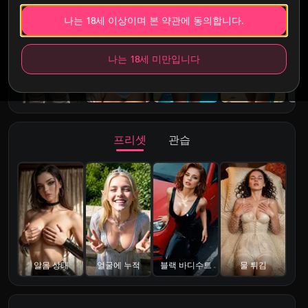
나는 18세 이상이며 본 약관에 동의합니다.
나는 18세 미만입니다
프리셋
관습
알몸 상태
얼굴에 누적
블랙 바디수트
물 튀김