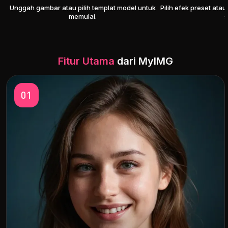
Unggah gambar atau pilih templat model untuk
Pilih efek preset ata
memulai.
s
Fitur Utama
dari MyIMG