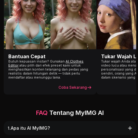
Bantuan Cepat
Tukar Wajah L
Butuh kepuasan instan? Gunakan
AI Clothes
Tukar wajah Anda atau
Editor
atau pilih dari efek preset kami untuk
video lucu atau menar
menghasilkan konten telanjang dan pedas yang
personalisasi yang dib
realistis dalam hitungan detik — tidak perlu
sendiri, orang yang A
mendaftar atau menunggu lama.
dalam skenario yang 
Coba Sekarang
FAQ
Tentang MyIMG AI
1.Apa itu AI MyIMG?