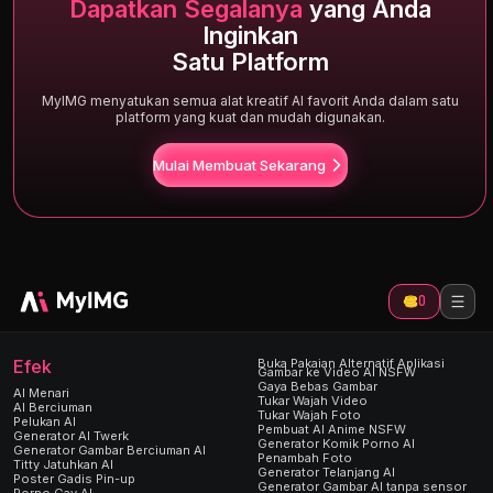
Dapatkan Segalanya
yang Anda
Inginkan
Satu Platform
MyIMG menyatukan semua alat kreatif AI favorit Anda dalam satu
platform yang kuat dan mudah digunakan.
Mulai Membuat Sekarang
0
Efek
Buka Pakaian Alternatif Aplikasi
Gambar ke Video AI NSFW
Gaya Bebas Gambar
AI Menari
Tukar Wajah Video
AI Berciuman
Tukar Wajah Foto
Pelukan AI
Pembuat AI Anime NSFW
Generator AI Twerk
Generator Komik Porno AI
Generator Gambar Berciuman AI
Penambah Foto
Titty Jatuhkan AI
Generator Telanjang AI
Poster Gadis Pin-up
Generator Gambar AI tanpa sensor