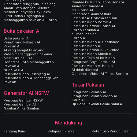
Porno Gay AI
Gambar ke Video Tanpa Sensor
Generator Penggoda Telanjang
Animator Gambar AI
Ambil Foto dengan Selebriti
GIF Porno AI
Menari Bunnyboy Gay Seksi
Generator Brainrot Italia
Filter Tarian Goyangan AI
Pembuat AI Boneka Labubu
Menanggalkan pakaian AI Porno
Pembuat Video Porno AI
Pembuat Gambar Porno AI
Porno Lesbian AI
Buka pakaian AI
ciuman lesbian
Porno AI
Buka pakaian AI
Pembuat Video AI Seedance
Penghilang Pakaian AI
Pembuat Video AI
Pakaian AI
Pembuat Gambar AI ke Video
AI yang sangat telanjang
Pembuat Video Musik AI
Video menanggalkan pakaian
Pembuat Teks AI ke Video
Membuka baju AI
Pengubah Gaya Rambut AI
Beberapa Foto Menanggalkan
Pembuat Video AI Hailuo
Pakaian AI
AI tidak dibatasi
Nudifikasi AI
Generator Video AI Tanpa Sensor
Pembuat Video Telanjang AI
Pembuat Video AI Menanggalkan
Pakaian
Tukar Pakaian
Pengubah Pakaian AI
Generator AI NSFW
Pengubah Pakaian Video AI
Gaun AI
Pembuat Gambar NSFW
Uji Coba Pakaian Dalam Natal AI
Pembuat Gambar AI
Gambar AI Ke Gambar
Mendukung
Tentang Kami
Kebijakan Privasi
Ketentuan Penggunaan