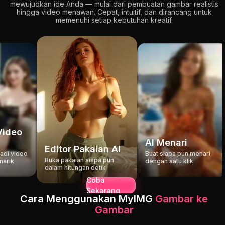
mewujudkan ide Anda — mulai dari pembuatan gambar realistis
hingga video menawan. Cepat, intuitif, dan dirancang untuk
memenuhi setiap kebutuhan kreatif.
Video
AI Menari
Editor Pakaian AI
adi video
Buat siapa pun menari
Buka pakaian siapa pun
arik
dengan satu klik
dalam hitungan detik
Coba
Sekarang
Cara Menggunakan MyIMG
Gambar ke
Gambar