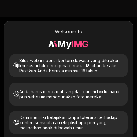
Text to Image
Image to Image
Image to Video
Welcome to
My
IMG
Situs web ini berisi konten dewasa yang ditujukan
🔞
khusus untuk pengguna berusia 18 tahun ke atas.
Pastikan Anda berusia minimal 18 tahun
Anda harus mendapat izin jelas dari individu mana
🤔
pun sebelum menggunakan foto mereka
Coba Orang-Orang Keren Ini
Kami memiliki kebijakan tanpa toleransi terhadap
😡
konten sensual atau eksplisit apa pun yang
Semua
Kulit Cerah
Asia
kecokelatan
Artistik
melibatkan anak di bawah umur.