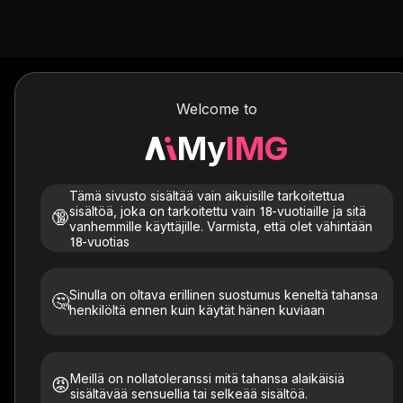
Welcome to
Ilmainen A
My
IMG
amm
Tämä sivusto sisältää vain aikuisille tarkoitettua
sisältöä, joka on tarkoitettu vain 18-vuotiaille ja sitä
🔞
vanhemmille käyttäjille. Varmista, että olet vähintään
Tekoäly luo nopeasti ammattimaisia
18-vuotias
Sinulla on oltava erillinen suostumus keneltä tahansa
🤔
henkilöltä ennen kuin käytät hänen kuviaan
Meillä on nollatoleranssi mitä tahansa alaikäisiä
😡
sisältävää sensuellia tai selkeää sisältöä.