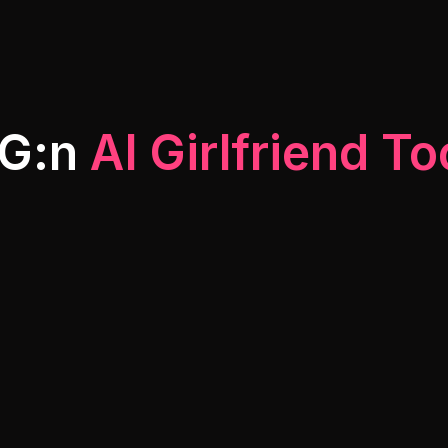
MG:n
AI Girlfriend To