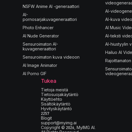
videogeneraat
NSFW Anime AI -generaattori
AI-videogener
AI-
pornosarjakuvageneraattori
AI-kuva video
Photo Enhancer
AI Music Vid
AI Nude Generator
AI-teksti vide
Sensuroimaton AI-
AI-hiustyylin v
kuvageneraattori
Hailuo AI Vid
Sensuroimaton kuva videoon
Rajoittamaton 
AI Image Animator
Sensuroimato
AI Porno GIF
videogeneraat
Tukea
Tietoja meistä
Tietosuojakäytäntö
Käyttöehto
Sisältökäytäntö
Hyvityskäytäntö
2257
Blogit
support@myimg.ai
Copyright © 2026, MyIMG AI.