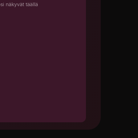
i näkyvät täällä
y
Watercolor
Pop Art
Pixel Art
Oil Painting