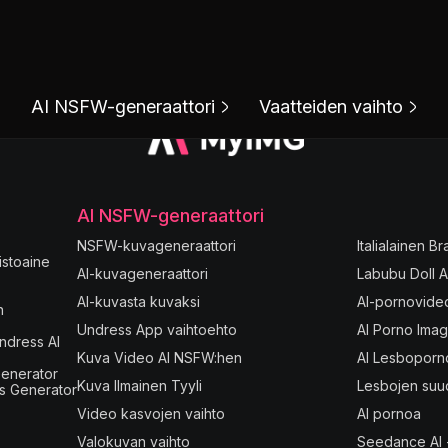
AI NSFW-generaattori
Vaatteiden vaihto
AI NSFW-generaattori
NSFW-kuvageneraattori
Italialainen B
istoaine
AI-kuvageneraattori
Labubu Doll A
AI-kuvasta kuvaksi
AI-pornovide
n
Undress App vaihtoehto
AI Porno Ima
ndress AI
Kuva Video AI NSFW:hen
AI Lesboporn
enerator
Kuva Ilmainen Tyyli
Lesbojen suu
s Generator
Video kasvojen vaihto
AI pornoa
Valokuvan vaihto
Seedance AI 