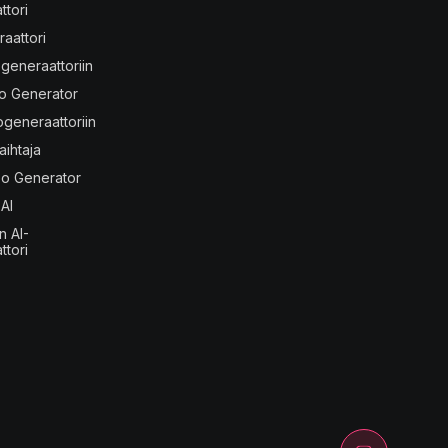
tori
aattori
generaattoriin
eo Generator
ogeneraattoriin
aihtaja
eo Generator
AI
n AI-
tori