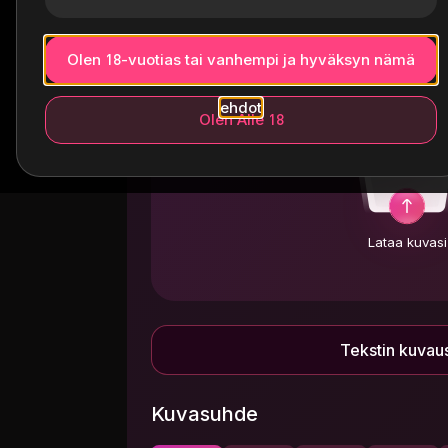
Kuvasta kuvaksi
Tek
Olen 18-vuotias tai vanhempi ja hyväksyn nämä
ehdot
Olen Alle 18
Lataa kuvasi
Tekstin kuvau
Kuvasuhde