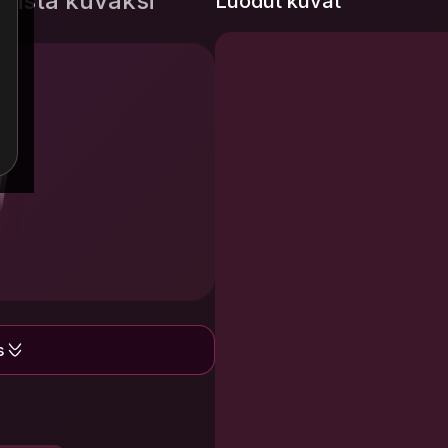
stistä kuvaksi
Luodut kuvat
s