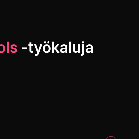
ols
-työkaluja