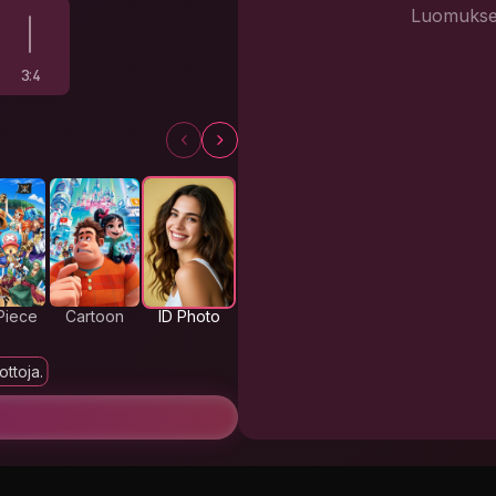
Luomukses
3:4
Piece
Cartoon
ID Photo
Cyberpunk
Photorealisti
Fantas
c
ottoja.