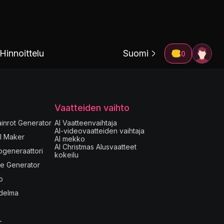
Hinnoittelu
Suomi
0
Vaatteiden vaihto
rainrot Generator
AI Vaatteenvaihtaja
AI-videovaatteiden vaihtaja
I Maker
AI mekko
AI Christmas Alusvaatteet
ogeneraattori
kokeilu
ge Generator
o
delma
-