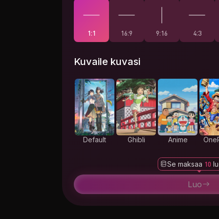
1:1
16:9
9:16
4:3
Kuvaile kuvasi
Default
Ghibli
Anime
One
Se maksaa
10
lu
Luo