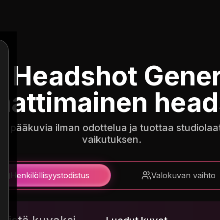
I Headshot Gener
attimainen head
 ​​pääkuvia ilman odottelua ja tuottaa studiolaat
vaikutuksen.
Henkilöllisyystodistus
Valokuvan vaihto