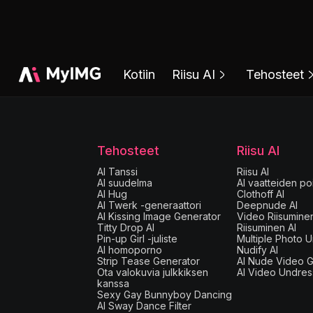
Kotiin
Riisu AI
Tehosteet
Tehosteet
Riisu AI
AI Tanssi
Riisu AI
AI suudelma
AI vaatteiden po
AI Hug
Clothoff AI
AI Twerk -generaattori
Deepnude AI
AI Kissing Image Generator
Video Riisumine
Titty Drop AI
Riisuminen AI
Pin-up Girl -juliste
Multiple Photo U
AI homoporno
Nudify AI
Strip Tease Generator
AI Nude Video G
Ota valokuvia julkkiksen
AI Video Undres
kanssa
Sexy Gay Bunnyboy Dancing
AI Sway Dance Filter