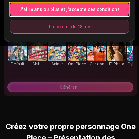
J'ai 18 ans ou plus et j'accepte ces conditions
1:1
16:9
9:16
4:3
3:4
J'ai moins de 18 ans
Décrivez votre image
Default
Ghibli
Anime
OnePiece
Cartoon
ID Photo
Cyber
k
Générer
Créez votre propre personnage One
Piece – Présentation des