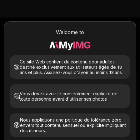
Créez votre propre personnage One
Piece - Transformez-vous en un
Welcome to
avatar d'anime One Piece
My
IMG
Téléchargez votre photo et laissez notre IA vous transformer en
un personnage d'anime One Piece unique ! Vivez le frisson de
faire partie de votre équipage de pirates préféré. C'est rapide,
Ce site Web contient du contenu pour adultes
facile et amusant !
🔞
destiné exclusivement aux utilisateurs âgés de 18
ans et plus. Assurez-vous d'avoir au moins 18 ans
Image à image
Texte en image
Vous devez avoir le consentement explicite de
🤔
toute personne avant d'utiliser ses photos
Nous appliquons une politique de tolérance zéro
😡
envers tout contenu sensuel ou explicite impliquant
des mineurs.
Rapport hauteur/largeur