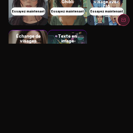
Ghibli
visage avec
l'IA
Essayez maintenant
Essayez maintenant
Essayez maintenant
Échange de
Texte en
visages
image
multiples
Essayez maintenant
Essayez maintenant
Plusieurs
AI Girlfriend Tools
de MyIMG