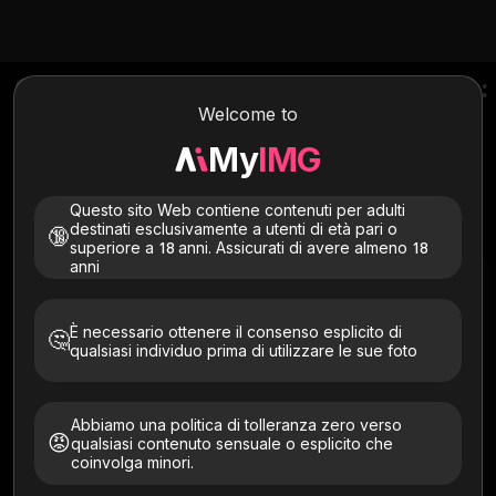
Crea il tuo personaggio di One Piece:
trasformati in un avatar anime di
Welcome to
One Piece
My
IMG
Carica la tua foto e lascia che la nostra intelligenza artificiale ti
trasformi in un personaggio anime One Piece unico! Prova
l'emozione di entrare a far parte della tua ciurma di pirati
Questo sito Web contiene contenuti per adulti
preferita. È veloce, facile e divertente!
destinati esclusivamente a utenti di età pari o
🔞
superiore a 18 anni. Assicurati di avere almeno 18
anni
Immagine in immagine
Testo in immagine
È necessario ottenere il consenso esplicito di
🤔
qualsiasi individuo prima di utilizzare le sue foto
Abbiamo una politica di tolleranza zero verso
😡
qualsiasi contenuto sensuale o esplicito che
coinvolga minori.
Proporzioni