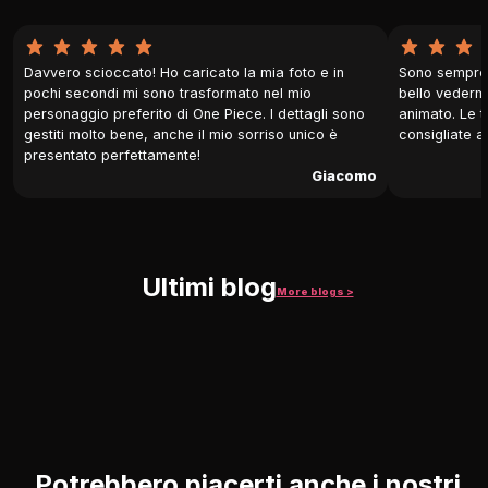
Davvero scioccato! Ho caricato la mia foto e in
Sono sempre 
pochi secondi mi sono trasformato nel mio
bello vederm
personaggio preferito di One Piece. I dettagli sono
animato. Le t
gestiti molto bene, anche il mio sorriso unico è
consigliate a 
presentato perfettamente!
Giacomo
Ultimi blog
More blogs >
Potrebbero piacerti anche i nostri