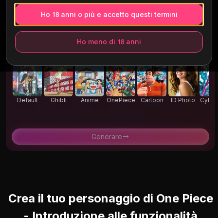
Ho 18 anni o più e accetto questi termini
1:1
16:9
9:16
4:3
3:4
Ho meno di 18 anni
Descrivi la tua immagine
Default
Ghibli
Anime
OnePiece
Cartoon
ID Photo
Cyber
k
Generare
Crea il tuo personaggio di One Piece
- Introduzione alle funzionalità