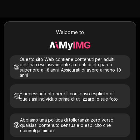
Text to Image
Image to Image
Image to Video
Welcome to
My
IMG
Questo sito Web contiene contenuti per adulti
destinati esclusivamente a utenti di età pari o
🔞
superiore a 18 anni. Assicurati di avere almeno 18
anni
È necessario ottenere il consenso esplicito di
🤔
qualsiasi individuo prima di utilizzare le sue foto
Prova queste bellezze
Tutto
Pelle chiara
Asiatica
Abbronzata
Artistica
Abbiamo una politica di tolleranza zero verso
😡
qualsiasi contenuto sensuale o esplicito che
coinvolga minori.