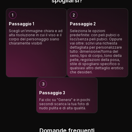
spogliarsi?
Passaggio 1
Passaggio 2
Scegli un'immagine chiara e ad
Seleziona le opzioni
alta risoluzione in cui il viso e il
predefinite: con peli pubici o
corpo del personaggio siano
lisci/senza peli pubici. Oppure
chiaramente visibili
vai oltre: scrivi una richiesta
dettagliata per personalizzare
tutto: dimensione/forma del
seno, tipo di corpo, tono della
pelle, regolazioni della posa,
stile di spogliarsi specifico o
qualsiasi altro dettaglio erotico
che desideri.
Passaggio 3
Fai clic su "Genera" e in pochi
secondi scarica la tua foto di
nudo pulita e di alta qualità.
Domande frequenti