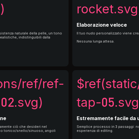
)
rocket.svg
Elaborazione veloce
nsistenza naturale della pelle, un tono
Il tuo nudo personalizzato viene cre
alistiche, indistinguibili dalla
Nessuna lunga attesa.
ons/ref/ref-
$ref(static
02.svg)
tap-05.svg
one
Estremamente facile da 
tamente ciò che desideri nel
Semplice processo in 3 passaggi: 
o tonico/snello/sinuoso, angoli
esperienza di editing.