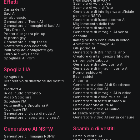
Effetti
Stile libero di immagini
Scambio di volti video
Scambio di volti di foto
Danza dell'IA
Generatore di intelligenza artificiale
Baci AI
per anime NSFW
Un abbraccio
Generatore di fumetti porno AI
Generatore di Twerk AI
Miglioramento delle foto
Generatore di immagini di baci AI
Generatore di nudo AI
Titty Drop IA
Generatore di immagini AI senza
Poster di ragazza pin-up
censura
AI porno gay
Immagine non censurata in video
Generatore di strip tease
Animatore di immagini AI
Scatta foto con celebrità
GIF porno AI
Balli sexy del coniglietto gay
Generatore di Brainrot italiano
Filtro AI Sway Dance
Creatore di intelligenza artificiale
Spogliarsi AI Porn
per bambole Labubu
Generatore di video porno AI
Generatore di immagini porno AI
Spoglia l'IA
Porno lesbico AI
Baci lesbici
Spoglia l'IA
AI porno
Dispositivo di rimozione dei vestiti
Generatore video AI di Seedance
AI
Generatore video AI
Clothoff AI
Generatore di immagini AI in video
IA del nudo profondo
Generatore di video musicali AI
Video Spogliarsi
Generatore di testo in video AI
Spogliare l'IA
Cambia acconciatura AI
Foto multiple Spogliarsi AI
Generatore video AI Hailuo
Nudificare l'IA
IA senza restrizioni
Generatore di video di nudo AI
Generatore video AI senza censure
Generatore di spogliarsi video AI
Scambio di vestiti
Generatore AI NSFW
Cambio vestiti AI
Generatore di immagini NSFW
Cambio vestiti video AI