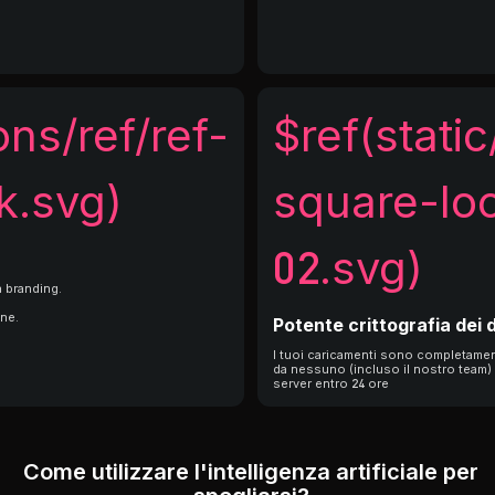
ons/ref/ref-
$ref(static
k.svg)
square-lo
02.svg)
a branding.
one.
Potente crittografia dei d
I tuoi caricamenti sono completament
da nessuno (incluso il nostro team)
server entro 24 ore
Come utilizzare l'intelligenza artificiale per