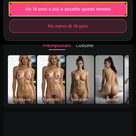
Ho 18 anni o più e accetto questi termini
Ho meno di 18 anni
Preimpostato
Costume
Divar
Figa liscia
Figa folta
Spogliarsi
Cagnolina
g