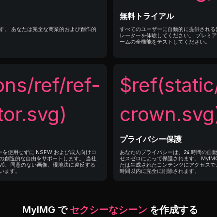
無料トライアル
す。 あなたは完全な商業的および創作的
すべてのユーザーに自動的に提供される無料
レーターを体験してください。 プレミ
ームの全機能をテストしてください。
ons/ref/ref-
$ref(static
or.svg)
crown.svg
プライバシー保護
ーを使用せずに NSFW および成人向けコ
あなたのプライバシーは、24 時間の自動
での創造的な自由をサポートします。 当社
セスゼロによって保護されます。 MyI
AM)、同意のない画像、現地法に違反する
たは生成されたコンテンツにアクセスで
います。
時間以内に完全に削除されます。
MyIMG で
セクシーなシーン
を作成する