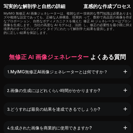
写実的な解剖学と自然の詳細
直感的な作成プロセス
MyIMG 無修正 AI 画像ジェネレーターは、複雑なポー
技術的な専門知識は必要ありませ
ズや複雑な設定であっても、正確な人体構造、現実的
って、数秒で高品質の画像を作成しま
なプロポーション、自然なボディメカニクスを備えた
修正 AI ジェネレーターはプロ
画像を生成します。 当社の高度な AI モデルは、法的
し、修正の必要性を最小限に抑え、
境界内のすべてのコンテンツ タイプにわたって解剖学
た結果を提供します。
的に正しい結果を保証します。
無修正 AI 画像ジェネレーター
よくある質問
1.MyIMG無修正AI画像ジェネレーターとは何ですか？
2.画像の生成にはどれくらい時間がかかりますか?
3.どうすれば最良の結果を達成できるでしょうか?
4.生成された画像を商業的に使用できますか?