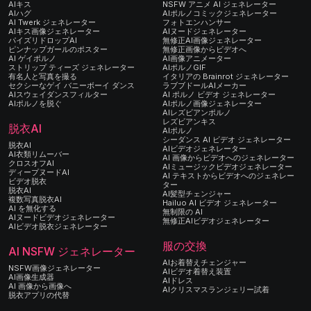
AIキス
NSFW アニメ AI ジェネレーター
AIハグ
AIポルノコミックジェネレーター
AI Twerk ジェネレーター
フォトエンハンサー
AIキス画像ジェネレーター
AIヌードジェネレーター
パイズリドロップAI
無修正AI画像ジェネレーター
ピンナップガールのポスター
無修正画像からビデオへ
AI ゲイポルノ
AI画像アニメーター
ストリップ ティーズ ジェネレーター
AIポルノGIF
有名人と写真を撮る
イタリアの Brainrot ジェネレーター
セクシーなゲイ バニーボーイ ダンス
ラブブドールAIメーカー
AIスウェイダンスフィルター
AI ポルノ ビデオ ジェネレーター
AIポルノを脱ぐ
AIポルノ画像ジェネレーター
AIレズビアンポルノ
レズビアンキス
脱衣AI
AIポルノ
シーダンス AI ビデオ ジェネレーター
脱衣AI
AIビデオジェネレーター
AI衣類リムーバー
AI 画像からビデオへのジェネレーター
クロスオフAI
AIミュージックビデオジェネレーター
ディープヌードAI
AI テキストからビデオへのジェネレー
ビデオ脱衣
ター
脱衣AI
AI髪型チェンジャー
複数写真脱衣AI
Hailuo AI ビデオ ジェネレーター
AI を無化する
無制限の AI
AIヌードビデオジェネレーター
無修正AIビデオジェネレーター
AIビデオ脱衣ジェネレーター
服の交換
AI NSFW ジェネレーター
AIお着替えチェンジャー
NSFW画像ジェネレーター
AIビデオ着替え装置
AI画像生成器
AIドレス
AI 画像から画像へ
AIクリスマスランジェリー試着
脱衣アプリの代替