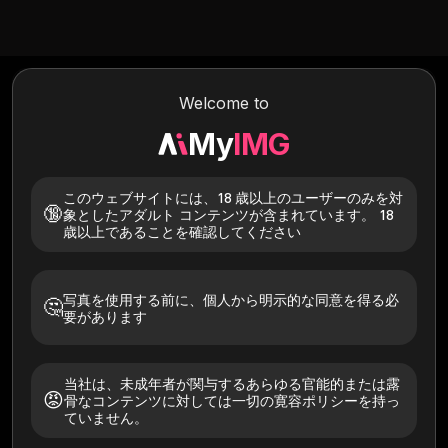
Text to Image
Image to Image
Image to Video
Welcome to
My
IMG
このウェブサイトには、18 歳以上のユーザーのみを対
🔞
象としたアダルト コンテンツが含まれています。 18
歳以上であることを確認してください
写真を使用する前に、個人から明示的な同意を得る必
🤔
要があります
これらのセクシーな女の子を試してみてください
当社は、未成年者が関与するあらゆる官能的または露
全て
色白の肌
アジア人
日焼けした
芸術的
😡
骨なコンテンツに対しては一切の寛容ポリシーを持っ
ていません。