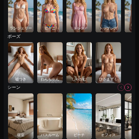
ランジェリー
ビキニ
ドレス
トップレス
ヌ
ポーズ
嘘つき
わんちゃん
しゃがむ
ひざまずく
シーン
寝室
バスルーム
ビーチ
オフィス
ジ