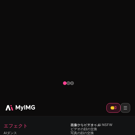
無修正画像からビデオへのツ
ポルノコ
ール
ー
ー
写真をアップロードして、色っぽい動きや
クリッ
雰囲気を加えて生き生きとさせましょう。
画像をアッ
キスシ
画像を自由に無修正動画にアニメーション
説明し、あ
化します。
ポルノ漫画
0
エフェクト
画像からビデオへ AI NSFW
画像フリースタイル
ビデオの顔の交換
AIダンス
写真の顔の交換