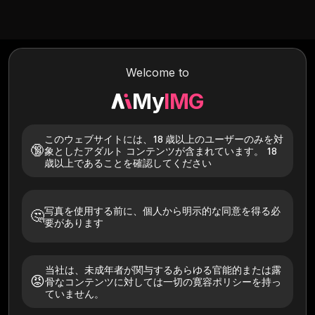
Welcome to
My
IMG
このウェブサイトには、18 歳以上のユーザーのみを対
🔞
象としたアダルト コンテンツが含まれています。 18
歳以上であることを確認してください
写真を使用する前に、個人から明示的な同意を得る必
🤔
要があります
これらのモデルを試してください
全て
色白の肌
アジア人
日焼けした
男
当社は、未成年者が関与するあらゆる官能的または露
😡
骨なコンテンツに対しては一切の寛容ポリシーを持っ
ていません。