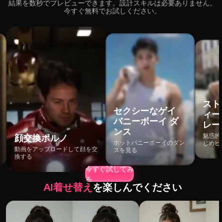
結果を数秒でプレビューできます。設計スキルは必要ありません。
今すぐ無料でお試しください。
スト
セクシーなゲイ
ィー
バニーボーイ ダ
レー
ンス
魅惑的
顔交換ポルノ
ホットバニーボーイのダン
じめビ
動画をアップロードして顔を交
スを見る
換する
今すぐ試してみ
る
AI着せ替え
を楽しんでください