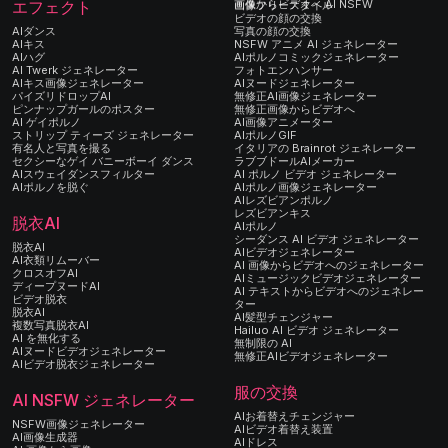
エフェクト
画像からビデオへ AI NSFW
画像フリースタイル
ビデオの顔の交換
AIダンス
写真の顔の交換
AIキス
NSFW アニメ AI ジェネレーター
AIハグ
AIポルノコミックジェネレーター
AI Twerk ジェネレーター
フォトエンハンサー
AIキス画像ジェネレーター
AIヌードジェネレーター
パイズリドロップAI
無修正AI画像ジェネレーター
ピンナップガールのポスター
無修正画像からビデオへ
AI ゲイポルノ
AI画像アニメーター
ストリップ ティーズ ジェネレーター
AIポルノGIF
有名人と写真を撮る
イタリアの Brainrot ジェネレーター
セクシーなゲイ バニーボーイ ダンス
ラブブドールAIメーカー
AIスウェイダンスフィルター
AI ポルノ ビデオ ジェネレーター
AIポルノを脱ぐ
AIポルノ画像ジェネレーター
AIレズビアンポルノ
レズビアンキス
脱衣AI
AIポルノ
シーダンス AI ビデオ ジェネレーター
脱衣AI
AIビデオジェネレーター
AI衣類リムーバー
AI 画像からビデオへのジェネレーター
クロスオフAI
AIミュージックビデオジェネレーター
ディープヌードAI
AI テキストからビデオへのジェネレー
ビデオ脱衣
ター
脱衣AI
AI髪型チェンジャー
複数写真脱衣AI
Hailuo AI ビデオ ジェネレーター
AI を無化する
無制限の AI
AIヌードビデオジェネレーター
無修正AIビデオジェネレーター
AIビデオ脱衣ジェネレーター
服の交換
AI NSFW ジェネレーター
AIお着替えチェンジャー
NSFW画像ジェネレーター
AIビデオ着替え装置
AI画像生成器
AIドレス