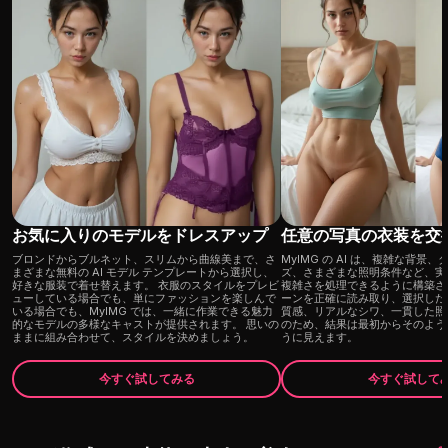
お気に入りのモデルをドレスアップ
任意の写真の衣装を交
ブロンドからブルネット、スリムから曲線美まで、さ
MyIMG の AI は、複雑な背景
まざまな無料の AI モデル テンプレートから選択し、
ズ、さまざまな照明条件など、実
好きな服装で着せ替えます。 衣服のスタイルをプレビ
複雑さを処理できるように構築さ
ューしている場合でも、単にファッションを楽しんで
ーンを正確に読み取り、選択した
いる場合でも、MyIMG では、一緒に作業できる魅力
質感、リアルなシワ、一貫した照
的なモデルの多様なキャストが提供されます。 思いの
のため、結果は最初からそのよう
ままに組み合わせて、スタイルを決めましょう。
うに見えます。
今すぐ試してみる
今すぐ試して