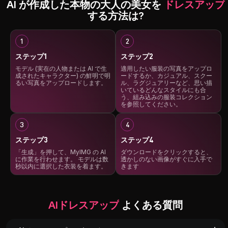
AI が作成した本物の大人の美女を
ドレスアップ
する方法は?
ステップ1
ステップ2
モデル (実在の人物または AI で生
適用したい服装の写真をアップロ
成されたキャラクター) の鮮明で明
ードするか、カジュアル、スクー
るい写真をアップロードします。
ル、ラグジュアリーなど、思い描
いているどんなスタイルにも合
う、組み込みの服装コレクション
を参照してください。
ステップ3
ステップ4
「生成」を押して、MyIMG の AI
ダウンロードをクリックすると、
に作業を行わせます。 モデルは数
透かしのない画像がすぐに入手で
秒以内に選択した衣装を着ます。
きます
AIドレスアップ
よくある質問