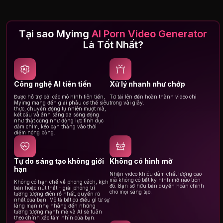
Tại sao Myimg
AI Porn Video Generator
Là Tốt Nhất?
Công nghệ AI tiên tiến
Xử lý nhanh như chớp
Được hỗ trợ bởi các mô hình tiên tiến,
Từ tải lên đến hoàn thành video chỉ
Myimg mang đến giải phẫu cơ thể siêu
trong vài giây.
thực, chuyển động tự nhiên mượt mà,
kết cấu và ánh sáng da sống động
như thật cũng như động lực tình dục
đắm chìm, kéo bạn thẳng vào thời
điểm nóng bỏng.
Tự do sáng tạo không giới
Không có hình mờ
hạn
Nhận video khiêu dâm chất lượng cao
mà không có bất kỳ hình mờ nào trên
Không có hạn chế về phong cách, kịch
đó. Bạn sở hữu bản quyền hoàn chỉnh
bản hoặc nút thắt - giải phóng trí
cho mọi sáng tạo.
tưởng tượng điên rồ nhất, quyến rũ
nhất của bạn. Mô tả bất cứ điều gì từ sự
lãng mạn nhẹ nhàng đến những
tưởng tượng mạnh mẽ và AI sẽ tuân
theo chính xác tầm nhìn của bạn.