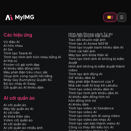
0
Các hiệu ứng
Hình ảnh Phong cách Tự do
Hoán đổi khuôn mặt video
Trao đổi khuôn mặt ảnh
Vũ điệu AI
Trình tạo AI Anime NSFW
AI hôn nhau
Trình tạo truyện tranh khiêu dâm AI
AI ôm
Trình cải tiến ảnh
Trình tạo Twerk AI
Máy tạo ảnh khỏa thân AI
Trình tạo hình ảnh hôn nhau bằng AI
Trình tạo hình ảnh AI không bị kiểm
AI thả vú
duyệt
Poster cô gái xinh đẹp
Hình ảnh không bị kiểm duyệt thành
AI khiêu dâm đồng tính
video
Máy phát điện trêu chọc dải
Trình tạo ảnh động AI
Chụp ảnh cùng người nổi tiếng
GIF khiêu dâm AI
Nhảy Gay Bunnyboy Quyến Rũ
Máy phát điện Brainrot của Ý
Bộ lọc nhảy AI Sway
Nhà sản xuất AI búp bê Labubu
Cởi quần áo AI khiêu dâm
Trình tạo video khiêu dâm AI
Trình tạo hình ảnh khiêu dâm AI
AI khiêu dâm đồng tính nữ
AI cởi quần áo
hôn đồng tính nữ
AI khiêu dâm
AI cởi quần áo
Trình tạo video AI Seedance
Máy tẩy quần áo AI
Trình tạo video AI
AI cởi trần
Trình tạo hình ảnh AI sang video
AI khỏa thân sâu
Trình tạo video âm nhạc AI
Video cởi quần áo
Trình tạo văn bản thành video AI
AI cởi quần áo
Công cụ thay đổi kiểu tóc AI
AI cởi quần áo nhiều ảnh