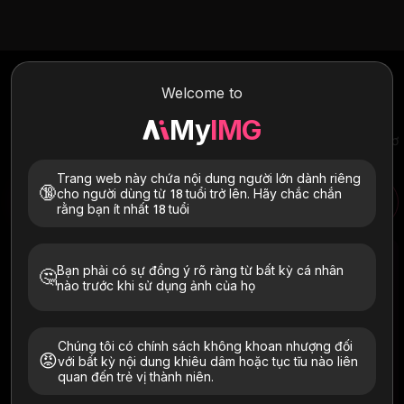
Trình tạo video khiêu dâm AI
Welcome to
Tải lên một bức ảnh duy nhất và xem AI mạnh mẽ của chúng tôi
ngay lập tức biến nó thành một video khiêu dâm thót tim, chất
My
IMG
lượng cao được điều chỉnh theo chính xác mong muốn của bạn.
Có được chuyển động NSFW mượt mà, sống động như thật với cơ
thể, kết cấu da chân thực và niềm đam mê mãnh liệt.
Trang web này chứa nội dung người lớn dành riêng
🔞
cho người dùng từ 18 tuổi trở lên. Hãy chắc chắn
Trình tạo video khiêu dâm AI
rằng bạn ít nhất 18 tuổi
Video khiêu dâm AI
Tải hình ảnh lên
Bạn phải có sự đồng ý rõ ràng từ bất kỳ cá nhân
🤔
nào trước khi sử dụng ảnh của họ
Chúng tôi có chính sách không khoan nhượng đối
😡
với bất kỳ nội dung khiêu dâm hoặc tục tĩu nào liên
Bấm vào đây để chọn hình ảnh của bạn
quan đến trẻ vị thành niên.
Chỉ tải lên hình ảnh của chính bạn hoặc của những
người đã đồng ý rõ ràng. Phải 18+. Đã xóa trong