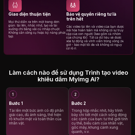
Giao diện thuận tiện
Bảo vệ quyền riêng tư là
trên hết
Mọi thứ diễn ra trên một trang đơn
giản: tải lên, nhắc nhở, tạo và tải
Các video tải lên và video của bạn được
xuống chỉ bằng vài cú nhấp chuột.
mã hóa hoàn toàn mà không có sự truy
Không cần công cụ hoặc kỹ năng phức
cập của con người (bao gồm cả nhóm
tạp.
của chúng tôi). Tất cả dữ liệu sẽ được
xóa tự động và vĩnh viễn trong vòng 24
giờ - bảo mật tối đa và không có nguy
cơ rò rỉ.
Làm cách nào để sử dụng Trình tạo video
khiêu dâm Myimg AI?
Bước 1
Bước 2
Tải lên một bức ảnh có độ phân
Trong hộp nhắc nhở, hãy trình
giải cao, đủ ánh sáng, thể hiện
bày chi tiết một cách sống động
rõ khuôn mặt và toàn thân của
các cảnh của bạn: tư thế giới tính
nhân vật.
cụ thể, biểu cảm của nhân vật,
góc máy, khung cảnh xung
quanh, v.v.