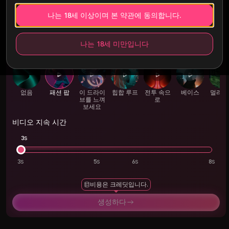
나는 18세 이상이며 본 약관에 동의합니다.
텍스트 설명
나는 18세 미만입니다
배경음악
없음
패션 팝
이 드라이
힙합 루프
전투 속으
베이스
멀리 
브를 느껴
로
져
보세요
비디오 지속 시간
3s
3
5
6
8
비용은 크레딧입니다.
생성하다