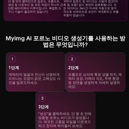
단 몇 번의 클릭만으로 업로드, 프롬프트,
귀하의 업로드 및 비디오는 사람의 접근(저
생성 및 다운로드 등 모든 작업이 하나의 간
희 팀 포함) 없이 완전히 암호화됩니다. 모
단한 페이지에서 이루어집니다. 복잡한 도
든 데이터는 24시간 이내에 자동으로 영구
구나 기술이 필요하지 않습니다.
적으로 삭제되므로 보안이 극대화되고 유출
위험이 없습니다.
Myimg AI 포르노 비디오 생성기를 사용하는 방
법은 무엇입니까?
1단계
2단계
캐릭터의 얼굴과 전신이 선명하게
프롬프트 상자에 특정 성별 위치, 캐
드러나는 조명이 밝은 고해상도 사
릭터 표정, 카메라 각도, 주변 환경
진을 업로드하세요.
등 장면을 생생하게 자세히 설명하
세요.
3단계
"생성"을 클릭하세요. 단 몇 초 만에
맞춤형 포르노 비디오가 생성됩니
다. 깨끗한 고품질 파일을 다운로드
하고 창작에 뛰어들어 보세요.