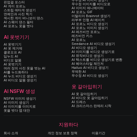
무수정 AI 이미지 생성기
핀업걸 포스터
무수정 이미지를 비디오로
AI 게이 포르노
AI 이미지 애니메이터
스트립 애타게 생성기
AI 포르노 GIF
연예인과 사진 찍기
이탈리아 Brainrot 생성기
섹시한 게이 버니보이 댄스
라부부 인형 AI 메이커
AI 스웨이 댄스 필터
AI 포르노 비디오 생성기
AI 포르노 옷을 벗다
AI 포르노 이미지 생성기
AI 레즈비언 포르노
레즈비언 키스
AI 옷벗기기
AI 포르노
Seedance AI 비디오 생성기
AI 옷벗기기
AI 비디오 생성기
AI 옷 제거제
AI 이미지를 비디오 생성기로
클로오프 AI
AI 뮤직비디오 생성기
딥누드 AI
AI 텍스트를 비디오 생성기로 변환
비디오 알몸
AI 헤어스타일 체인저
AI 옷벗기기
Hailuo AI 비디오 생성기
여러 장의 사진 옷을 벗는 AI
무제한 AI
AI를 누드화하다
무수정 AI 비디오 생성기
AI 누드 비디오 생성기
AI 비디오 알몸 생성기
옷 갈아입히기
AI NSFW 생성
AI 옷 갈아입히기
AI 비디오 옷 갈아입히기
NSFW 이미지 생성기
AI 드레스
AI 이미지 생성기
AI 크리스마스 란제리 시착
AI 이미지를 이미지로
옷을 벗다 앱 대안
지원하다
회사 소개
개인 정보 보호 정책
이용기간