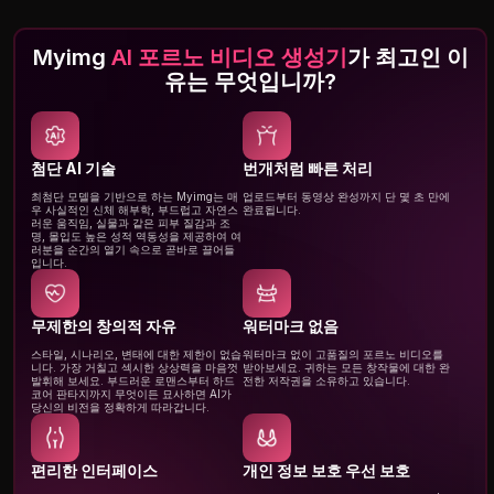
Myimg
AI 포르노 비디오 생성기
가 최고인 이
유는 무엇입니까?
첨단 AI 기술
번개처럼 빠른 처리
최첨단 모델을 기반으로 하는 Myimg는 매
업로드부터 동영상 완성까지 단 몇 초 만에
우 사실적인 신체 해부학, 부드럽고 자연스
완료됩니다.
러운 움직임, 실물과 같은 피부 질감과 조
명, 몰입도 높은 성적 역동성을 제공하여 여
러분을 순간의 열기 속으로 곧바로 끌어들
입니다.
무제한의 창의적 자유
워터마크 없음
스타일, 시나리오, 변태에 대한 제한이 없습
워터마크 없이 고품질의 포르노 비디오를
니다. 가장 거칠고 섹시한 상상력을 마음껏
받아보세요. 귀하는 모든 창작물에 대한 완
발휘해 보세요. 부드러운 로맨스부터 하드
전한 저작권을 소유하고 있습니다.
코어 판타지까지 무엇이든 묘사하면 AI가
당신의 비전을 정확하게 따라갑니다.
편리한 인터페이스
개인 정보 보호 우선 보호