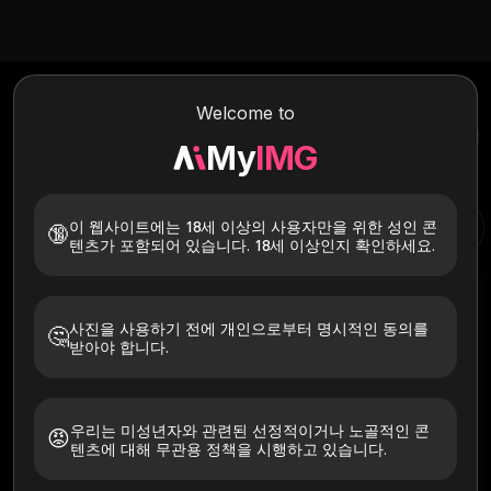
AI 포르노 비디오 생성기
Welcome to
사진 한 장을 업로드하고 강력한 AI가 즉시 원하는 대로 맞춤 제작된
고품질의 가슴 뛰는 포르노 비디오로 애니메이션을 적용하는 것을 지
My
IMG
켜보세요. 사실적인 신체, 피부 질감, 강렬한 열정으로 부드럽고 생생
한 NSFW 모션을 구현해 보세요.
이 웹사이트에는 18세 이상의 사용자만을 위한 성인 콘
🔞
AI 포르노 비디오 생성기
AI 포르노 비디오
텐츠가 포함되어 있습니다. 18세 이상인지 확인하세요.
이미지 업로드
사진을 사용하기 전에 개인으로부터 명시적인 동의를
🤔
받아야 합니다.
이미지를 선택하려면 여기를 클릭하세요.
우리는 미성년자와 관련된 선정적이거나 노골적인 콘
😡
텐츠에 대해 무관용 정책을 시행하고 있습니다.
본인 또는 명시적으로 동의를 받은 사람의 이미지만 업로
드하세요. 사진 속 인물은 18세 이상이어야 합니다. 24시
간 이내에 삭제됩니다.