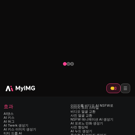
NSFW 
포르노 만화 생성기
여 멋진
강력한 NSF
 사진
이미지를 업로드하고, 만화 아이디어를 설명
하여 애니메
릿 중에
하고, 환상을 단 몇 초 만에 생생하고 매혹적
매력적이고 
인 포르노 만화로 바꿔보세요.
보세요.
0
효과
이미지를 비디오 AI NSFW로
이미지 프리 스타일
비디오 얼굴 교환
AI댄스
사진 얼굴 교환
AI 키스
NSFW 애니메이션 AI 생성기
AI 허그
AI 포르노 만화 생성기
AI Twerk 생성기
사진 향상제
AI 키스 이미지 생성기
AI 누드 생성기
티티 드롭 AI