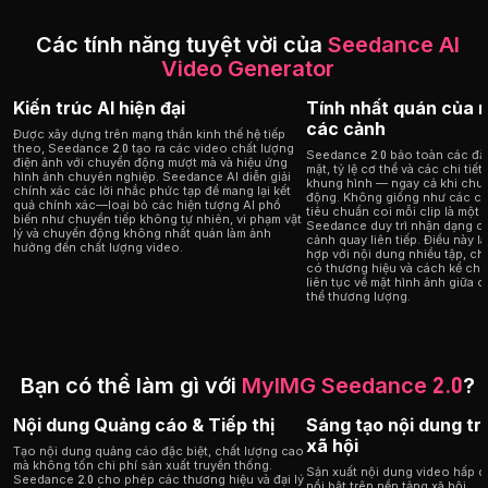
Các tính năng tuyệt vời của
Seedance AI
Video Generator
Kiến trúc AI hiện đại
Tính nhất quán của 
các cảnh
Được xây dựng trên mạng thần kinh thế hệ tiếp
theo, Seedance 2.0 tạo ra các video chất lượng
Seedance 2.0 bảo toàn các đặ
điện ảnh với chuyển động mượt mà và hiệu ứng
mặt, tỷ lệ cơ thể và các chi tiế
hình ảnh chuyên nghiệp. Seedance AI diễn giải
khung hình — ngay cả khi chu
chính xác các lời nhắc phức tạp để mang lại kết
động. Không giống như các cô
quả chính xác—loại bỏ các hiện tượng AI phổ
tiêu chuẩn coi mỗi clip là một t
biến như chuyển tiếp không tự nhiên, vi phạm vật
Seedance duy trì nhận dạng ch
lý và chuyển động không nhất quán làm ảnh
cảnh quay liên tiếp. Điều này 
hưởng đến chất lượng video.
hợp với nội dung nhiều tập, ch
có thương hiệu và cách kể chu
liên tục về mặt hình ảnh giữa 
thể thương lượng.
Bạn có thể làm gì với
MyIMG Seedance 2.0
?
Nội dung Quảng cáo & Tiếp thị
Sáng tạo nội dung t
xã hội
Tạo nội dung quảng cáo đặc biệt, chất lượng cao
mà không tốn chi phí sản xuất truyền thống.
Sản xuất nội dung video hấp dẫ
Seedance 2.0 cho phép các thương hiệu và đại lý
nổi bật trên nền tảng xã hội.