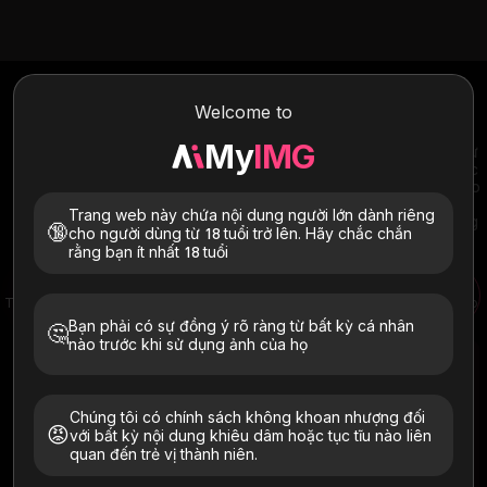
Trình tạo video Seedance AI
Welcome to
Truy cập miễn phí trình tạo video Seedance AI trên MyIMG -
không cần đăng ký. Tạo video từ văn bản, hình ảnh hoặc âm
My
IMG
thanh với chất lượng hình ảnh đậm chất điện ảnh, chuyển động tự
nhiên mượt mà và tính nhất quán của nhân vật nâng cao giữa các
cảnh. Được xây dựng dành cho người sáng tạo nội dung, nhà tiếp
thị và bất kỳ ai cần đầu ra video ở cấp độ chuyên nghiệp mà
Trang web này chứa nội dung người lớn dành riêng
không cần quá trình học tập khó khăn. Bắt đầu tạo bằng tín dụng
🔞
cho người dùng từ 18 tuổi trở lên. Hãy chắc chắn
miễn phí ngay hôm nay.
rằng bạn ít nhất 18 tuổi
Trình tạo video AI Seedance
Trình tạo ảnh động AI
Hình ảnh AI thành video
Bạn phải có sự đồng ý rõ ràng từ bất kỳ cá nhân
🤔
nào trước khi sử dụng ảnh của họ
Chúng tôi có chính sách không khoan nhượng đối
😡
với bất kỳ nội dung khiêu dâm hoặc tục tĩu nào liên
Sắp ra mắt
quan đến trẻ vị thành niên.