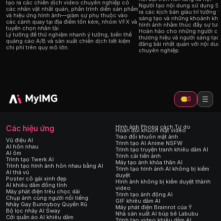
tạo ra các chiến dịch video chuyên nghiệp có
Người tạo nội dung sử dụng S
các nhân vật nhất quán, phần trình diễn sản phẩm
ra các kịch bản giàu trí tưởng 
và hiệu ứng hình ảnh—giảm sự phụ thuộc vào
sáng tạo và những khoảnh khắ
các cảnh quay tại địa điểm tốn kém, nhóm VFX và
hình ảnh nhằm thúc đẩy sự tươ
tuyển chọn nhân tài.
Hoàn hảo cho những người có
Lý tưởng để thử nghiệm nhanh ý tưởng, biến thể
thương hiệu và người sáng tạo 
quảng cáo A/B và sản xuất chiến dịch tiết kiệm
đăng bài nhất quán với nội du
chi phí trên quy mô lớn.
chuyên nghiệp.
0
Các hiệu ứng
Hình ảnh Phong cách Tự do
Hoán đổi khuôn mặt video
Trao đổi khuôn mặt ảnh
Vũ điệu AI
Trình tạo AI Anime NSFW
AI hôn nhau
Trình tạo truyện tranh khiêu dâm AI
AI ôm
Trình cải tiến ảnh
Trình tạo Twerk AI
Máy tạo ảnh khỏa thân AI
Trình tạo hình ảnh hôn nhau bằng AI
Trình tạo hình ảnh AI không bị kiểm
AI thả vú
duyệt
Poster cô gái xinh đẹp
Hình ảnh không bị kiểm duyệt thành
AI khiêu dâm đồng tính
video
Máy phát điện trêu chọc dải
Trình tạo ảnh động AI
Chụp ảnh cùng người nổi tiếng
GIF khiêu dâm AI
Nhảy Gay Bunnyboy Quyến Rũ
Máy phát điện Brainrot của Ý
Bộ lọc nhảy AI Sway
Nhà sản xuất AI búp bê Labubu
Cởi quần áo AI khiêu dâm
Trình tạo video khiêu dâm AI