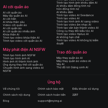
Trình tạo hình ảnh khiêu dâm AI
AI khiêu dâm đồng tính nữ
AI cởi quần áo
hôn đồng tính nữ
AI khiêu dâm
AI cởi quần áo
Trình tạo video AI Seedance
Máy tẩy quần áo AI
Trình tạo video AI
AI cởi trần
Trình tạo hình ảnh AI sang video
AI khỏa thân sâu
Trình tạo video âm nhạc AI
Video cởi quần áo
Trình tạo văn bản thành video AI
AI cởi quần áo
Công cụ thay đổi kiểu tóc AI
AI cởi quần áo nhiều ảnh
Trình tạo video Hailuo AI
Khỏa thân AI
AI không hạn chế
Trình tạo video khỏa thân AI
Trình tạo video AI không bị kiểm
Trình tạo video cởi quần áo AI
duyệt
Máy phát điện AI NSFW
Trao đổi quần áo
Trình tạo hình ảnh NSFW
Máy thay quần áo AI
Trình tạo hình ảnh AI
Máy thay quần áo video AI
Hình ảnh AI thành hình ảnh
Váy AI
Ứng dụng thay thế cởi quần áo
Thử đồ lót Giáng sinh AI
Chuyển hình ảnh sang video AI
NSFW
Ủng hộ
Về chúng tôi
Chính sách bảo mật
Điều khoản sử dụng
Chính sách nội dung
Chính sách hoàn tiền
2257
Blog
support@myimg.ai