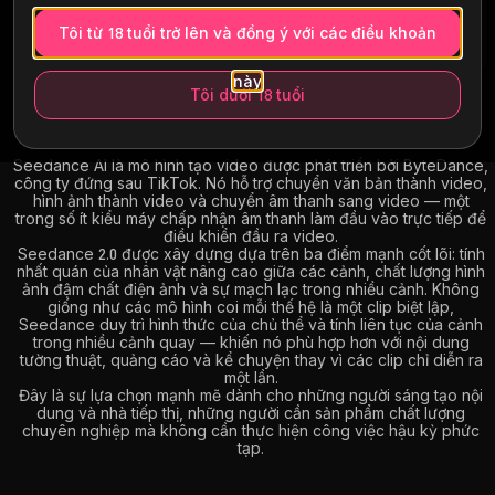
Tôi từ 18 tuổi trở lên và đồng ý với các điều khoản
này
Tôi dưới 18 tuổi
Seedance AI
là gì?
Seedance AI là mô hình tạo video được phát triển bởi ByteDance,
công ty đứng sau TikTok. Nó hỗ trợ chuyển văn bản thành video,
hình ảnh thành video và chuyển âm thanh sang video — một
trong số ít kiểu máy chấp nhận âm thanh làm đầu vào trực tiếp để
điều khiển đầu ra video.
Seedance 2.0 được xây dựng dựa trên ba điểm mạnh cốt lõi: tính
nhất quán của nhân vật nâng cao giữa các cảnh, chất lượng hình
ảnh đậm chất điện ảnh và sự mạch lạc trong nhiều cảnh. Không
giống như các mô hình coi mỗi thế hệ là một clip biệt lập,
Seedance duy trì hình thức của chủ thể và tính liên tục của cảnh
trong nhiều cảnh quay — khiến nó phù hợp hơn với nội dung
tường thuật, quảng cáo và kể chuyện thay vì các clip chỉ diễn ra
một lần.
Đây là sự lựa chọn mạnh mẽ dành cho những người sáng tạo nội
dung và nhà tiếp thị, những người cần sản phẩm chất lượng
chuyên nghiệp mà không cần thực hiện công việc hậu kỳ phức
tạp.