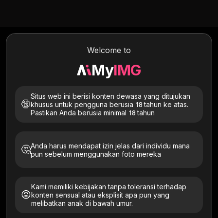
Text to Image
Image to Image
Image to Video
Welcome to
My
IMG
Situs web ini berisi konten dewasa yang ditujukan
🔞
khusus untuk pengguna berusia 18 tahun ke atas.
Pastikan Anda berusia minimal 18 tahun
Anda harus mendapat izin jelas dari individu mana
🤔
pun sebelum menggunakan foto mereka
Coba Orang-Orang Keren Ini
Kami memiliki kebijakan tanpa toleransi terhadap
Semua
Kulit Cerah
Asia
kecokelatan
Artistik
😡
konten sensual atau eksplisit apa pun yang
melibatkan anak di bawah umur.