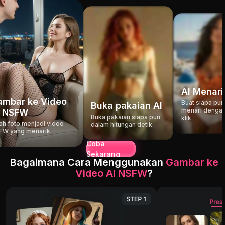
AI Menari
ambar ke Video
Buat siapa pun
Buka pakaian AI
menari dengan
I NSFW
Buka pakaian siapa pun
klik
ah foto menjadi video
dalam hitungan detik
FW yang menarik
Coba
Sekarang
Bagaimana Cara Menggunakan
Gambar ke
Video AI NSFW
?