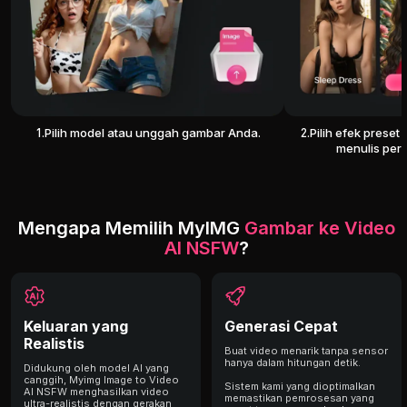
1.Pilih model atau unggah gambar Anda.
2.Pilih efek preset
menulis peri
Mengapa Memilih MyIMG
Gambar ke Video
AI NSFW
?
Keluaran yang
Generasi Cepat
Realistis
Buat video menarik tanpa sensor
hanya dalam hitungan detik.
Didukung oleh model AI yang
canggih, Myimg Image to Video
Sistem kami yang dioptimalkan
AI NSFW menghasilkan video
memastikan pemrosesan yang
ultra-realistis dengan gerakan