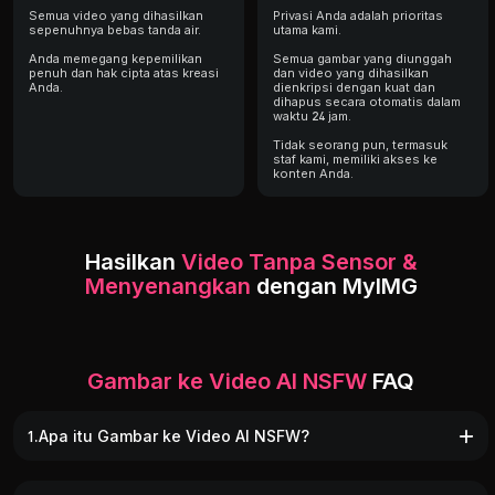
Semua video yang dihasilkan
Privasi Anda adalah prioritas
sepenuhnya bebas tanda air.
utama kami.
Anda memegang kepemilikan
Semua gambar yang diunggah
penuh dan hak cipta atas kreasi
dan video yang dihasilkan
Anda.
dienkripsi dengan kuat dan
dihapus secara otomatis dalam
waktu 24 jam.
Tidak seorang pun, termasuk
staf kami, memiliki akses ke
konten Anda.
Hasilkan
Video Tanpa Sensor &
Menyenangkan
dengan MyIMG
Hasilkan Video Realistis
Berbagai Pilihan untuk
Dukungan Kustomi
tanpa Batasan
MENINGKATKAN
Penuh
Pengalaman Anda
Myimg memungkinkan Anda
Melampaui preset dan
menghasilkan video dewasa
mengambil kendali pen
Gambar ke Video AI NSFW
FAQ
Pilih dari beragam efek video
yang sepenuhnya tanpa sensor
Jelaskan visi Anda yan
preset lucu yang dirancang
tanpa filter konten.
sebenarnya di kotak pe
untuk menghadirkan
AI kami telah dilatih pada
termasuk gerakan, eksp
kegembiraan instan.
kumpulan data foto dan video
pose, intensitas, penga
Perhatikan karakter Anda
nyata yang ekstensif, sehingga
dan suasana hati terten
membuka pakaian dengan
1.Apa itu Gambar ke Video AI NSFW?
memungkinkannya
Anda juga dapat memili
menggoda, menari menggoda,
menghasilkan adegan seksi
perpustakaan musik lat
mengayunkan pinggulnya, atau
yang sangat realistis, alami,
belakang kami atau
melakukan aksi pedas lainnya.
dan imersif — mulai dari
mengunggah lagu And
Efek siap pakai ini
godaan halus hingga konten
sendiri agar sesuai de
memudahkan dan
eksplisit — dengan tetap
suasana video Anda.