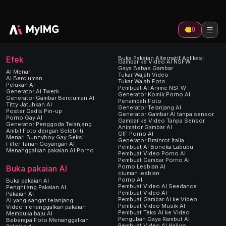
0
Efek
Buka Pakaian Alternatif Aplikasi
Gambar ke Video AI NSFW
Gaya Bebas Gambar
AI Menari
Tukar Wajah Video
AI Berciuman
Tukar Wajah Foto
Pelukan AI
Pembuat AI Anime NSFW
Generator AI Twerk
Generator Komik Porno AI
Generator Gambar Berciuman AI
Penambah Foto
Titty Jatuhkan AI
Generator Telanjang AI
Poster Gadis Pin-up
Generator Gambar AI tanpa sensor
Porno Gay AI
Gambar ke Video Tanpa Sensor
Generator Penggoda Telanjang
Animator Gambar AI
Ambil Foto dengan Selebriti
GIF Porno AI
Menari Bunnyboy Gay Seksi
Generator Brainrot Italia
Filter Tarian Goyangan AI
Pembuat AI Boneka Labubu
Menanggalkan pakaian AI Porno
Pembuat Video Porno AI
Pembuat Gambar Porno AI
Porno Lesbian AI
Buka pakaian AI
ciuman lesbian
Porno AI
Buka pakaian AI
Pembuat Video AI Seedance
Penghilang Pakaian AI
Pembuat Video AI
Pakaian AI
Pembuat Gambar AI ke Video
AI yang sangat telanjang
Pembuat Video Musik AI
Video menanggalkan pakaian
Pembuat Teks AI ke Video
Membuka baju AI
Pengubah Gaya Rambut AI
Beberapa Foto Menanggalkan
Pembuat Video AI Hailuo