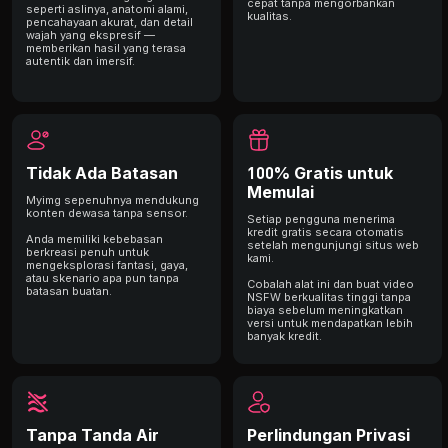
cepat tanpa mengorbankan
seperti aslinya, anatomi alami,
kualitas.
pencahayaan akurat, dan detail
wajah yang ekspresif —
memberikan hasil yang terasa
autentik dan imersif.
Tidak Ada Batasan
100% Gratis untuk
Memulai
Myimg sepenuhnya mendukung
konten dewasa tanpa sensor.
Setiap pengguna menerima
kredit gratis secara otomatis
Anda memiliki kebebasan
setelah mengunjungi situs web
berkreasi penuh untuk
kami.
mengeksplorasi fantasi, gaya,
atau skenario apa pun tanpa
Cobalah alat ini dan buat video
batasan buatan.
NSFW berkualitas tinggi tanpa
biaya sebelum meningkatkan
versi untuk mendapatkan lebih
banyak kredit.
Tanpa Tanda Air
Perlindungan Privasi