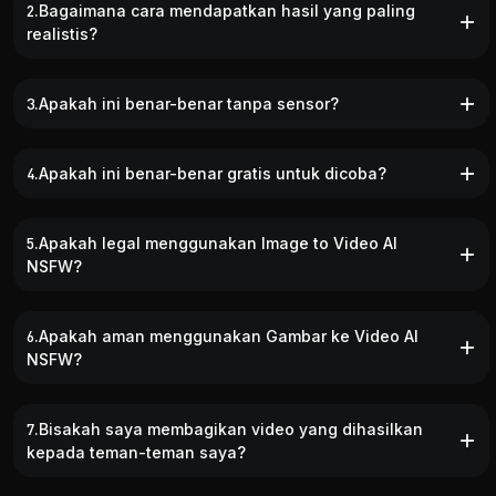
menyenangkan untuk membuat
2.Bagaimana cara mendapatkan hasil yang paling
menjaga keakuratan anatomi
video NSFW yang menarik
dan gerakan seperti aslinya.
dalam hitungan detik.
realistis?
3.Apakah ini benar-benar tanpa sensor?
4.Apakah ini benar-benar gratis untuk dicoba?
5.Apakah legal menggunakan Image to Video AI
NSFW?
6.Apakah aman menggunakan Gambar ke Video AI
NSFW?
7.Bisakah saya membagikan video yang dihasilkan
kepada teman-teman saya?