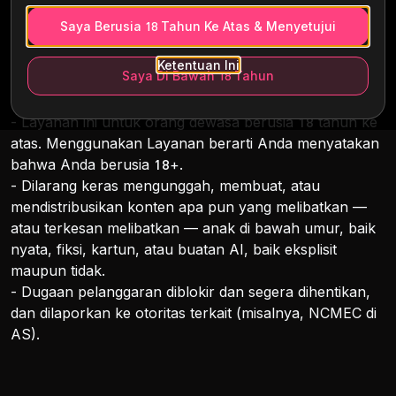
Saya Berusia 18 Tahun Ke Atas & Menyetujui
Ketentuan Ini
Saya Di Bawah 18 Tahun
2. Usia (Aturan Absolut)
- Layanan ini untuk orang dewasa berusia 18 tahun ke
atas. Menggunakan Layanan berarti Anda menyatakan
bahwa Anda berusia 18+.
- Dilarang keras mengunggah, membuat, atau
mendistribusikan konten apa pun yang melibatkan —
atau terkesan melibatkan — anak di bawah umur, baik
nyata, fiksi, kartun, atau buatan AI, baik eksplisit
maupun tidak.
- Dugaan pelanggaran diblokir dan segera dihentikan,
dan dilaporkan ke otoritas terkait (misalnya, NCMEC di
AS).