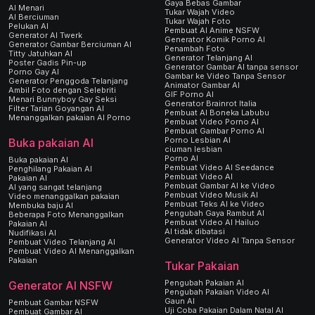
Gaya Bebas Gambar
AI Menari
Tukar Wajah Video
AI Berciuman
Tukar Wajah Foto
Pelukan AI
Pembuat AI Anime NSFW
Generator AI Twerk
Generator Komik Porno AI
Generator Gambar Berciuman AI
Penambah Foto
Titty Jatuhkan AI
Generator Telanjang AI
Poster Gadis Pin-up
Generator Gambar AI tanpa sensor
Porno Gay AI
Gambar ke Video Tanpa Sensor
Generator Penggoda Telanjang
Animator Gambar AI
Ambil Foto dengan Selebriti
GIF Porno AI
Menari Bunnyboy Gay Seksi
Generator Brainrot Italia
Filter Tarian Goyangan AI
Pembuat AI Boneka Labubu
Menanggalkan pakaian AI Porno
Pembuat Video Porno AI
Pembuat Gambar Porno AI
Porno Lesbian AI
Buka pakaian AI
ciuman lesbian
Porno AI
Buka pakaian AI
Pembuat Video AI Seedance
Penghilang Pakaian AI
Pembuat Video AI
Pakaian AI
Pembuat Gambar AI ke Video
AI yang sangat telanjang
Pembuat Video Musik AI
Video menanggalkan pakaian
Pembuat Teks AI ke Video
Membuka baju AI
Pengubah Gaya Rambut AI
Beberapa Foto Menanggalkan
Pembuat Video AI Hailuo
Pakaian AI
AI tidak dibatasi
Nudifikasi AI
Generator Video AI Tanpa Sensor
Pembuat Video Telanjang AI
Pembuat Video AI Menanggalkan
Pakaian
Tukar Pakaian
Pengubah Pakaian AI
Generator AI NSFW
Pengubah Pakaian Video AI
Gaun AI
Pembuat Gambar NSFW
Uji Coba Pakaian Dalam Natal AI
Pembuat Gambar AI