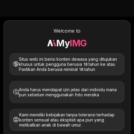
Kebijakan Konten
Welcome to
My
IMG
untuk MyIMG AI
Situs web ini berisi konten dewasa yang ditujukan
🔞
khusus untuk pengguna berusia 18 tahun ke atas.
Operator: TecDeon Limited · Kontak:
support@myimg.ai
Pastikan Anda berusia minimal 18 tahun
Last Updated:
July 3, 2026
Anda harus mendapat izin jelas dari individu mana
🤔
pun sebelum menggunakan foto mereka
1. Ruang Lingkup
Kebijakan Konten ini adalah bagian dari perjanjian Anda
Kami memiliki kebijakan tanpa toleransi terhadap
dengan MyIMG dan berlaku bersamaan dengan
😡
konten sensual atau eksplisit apa pun yang
melibatkan anak di bawah umur.
Ketentuan Penggunaan dan Kebijakan Privasi. Semua
keluaran dihasilkan oleh AI (lihat §7).