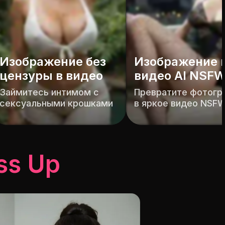
зображение в
идео AI NSFW
Раздеть ИИ
евратите фотографию
Разденьте кого угодно
яркое видео NSFW
считанные секунды
ss Up