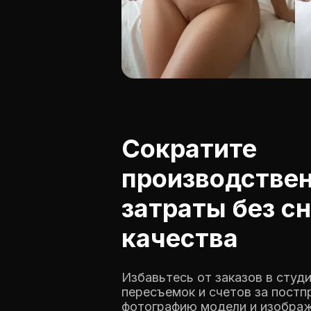
Сократите
производстве
затраты без с
качества
Избавьтесь от заказов в студ
пересъемок и счетов за постп
фотографию модели и изобра