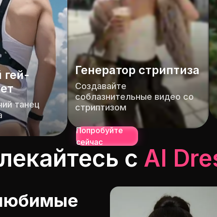
И
Изображение без
в
цензуры в видео
иптиза
Пр
Займитесь интимом с
в 
нительные
сексуальными крошками
м
Попробуйте
сейчас
лекайтесь с
AI Dre
 любимые