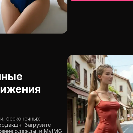
нные
нижения
ии, бесконечных
родакшн. Загрузите
жение одежды, и MyIMG