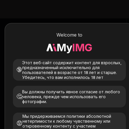
Welcome to
My
IMG
Этот веб-сайт содержит контент для взрослых,
предназначенный исключительно для
🔞
пользователей в возрасте от 18 лет и старше.
Убедитесь, что вам исполнилось 18 лет
Вы должны получить явное согласие от любого
Попробуйте эти модели
🤔
человека, прежде чем использовать его
фотографии.
Все
Светлая кожа
Азиатский
загорелый
Парень
Мы придерживаемся политики абсолютной
нетерпимости к любому чувственному или
😡
откровенному контенту с участием