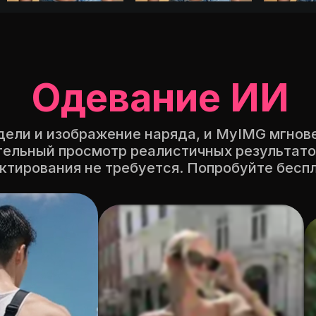
Одевание ИИ
дели и изображение наряда, и MyIMG мгнов
тельный просмотр реалистичных результато
ктирования не требуется. Попробуйте беспл