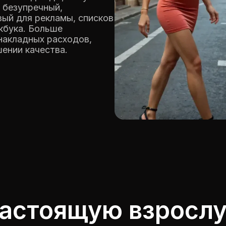
 безупречный,
вый для рекламы, списков
кбука. Больше
накладных расходов,
ении качества.
астоящую взросл