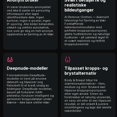
realistiske
Vi sikrer brukernes anonymitet
bildeutganger
ved ikke å samle inn personlig
informasjon eller lagre
AI Remove Clothes — Avansert
identifiserbare data. Ingen
teknologi for fjerning av klær.
kontoer, ingen e-poster, ingen
Forbløffende
IP-sporing. Alle bilder behandles
nakenkunstresultater med
sikkert og slettes automatisk,
perfekte kroppsproporsjoner,
noe som gir deg en helt anonym
glatte hudteksturer og naturlige
opplevelse av fjerning av AI-klær.
hudtoner – alt sømløst laget til
et svært realistisk og feilfritt
kroppsutseende.
Deepnude-modeller
Tilpasset kropps- og
brystalternativ
Fotorealistiske DeepNude-
modeller er trent på enorme
Body & Breast tilbyr tre
datasett og tilpasser seg
størrelsesalternativer - liten,
fleksibelt til et bredt utvalg av
medium og stor. Brukere kan
bildetyper. DeepNude-modeller,
tilpasse kroppsproporsjoner
basert på forbedret GAN-
etter eget ønske. Enten du
arkitektur, forutsier intelligent og
foretrekker et naturlig utseende,
genererer kroppsdetaljer under
en sexy stil eller et mer tilpasset
klærne – ikke bare sletter klær.
resultat, er det enkelt å justere
innstillingene og lage det ideelle
nakenbildet.