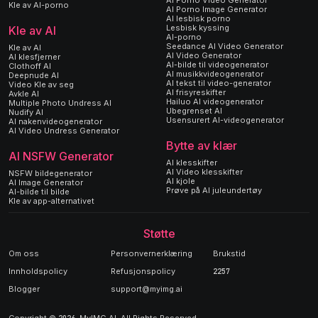
AI Porno Video Generator
Kle av AI-porno
AI Porno Image Generator
AI lesbisk porno
Lesbisk kyssing
Kle av AI
AI-porno
Seedance AI Video Generator
Kle av AI
AI Video Generator
AI klesfjerner
AI-bilde til videogenerator
Clothoff AI
AI musikkvideogenerator
Deepnude AI
AI tekst til video-generator
Video Kle av seg
AI frisyreskifter
Avkle AI
Hailuo AI videogenerator
Multiple Photo Undress AI
Ubegrenset AI
Nudify AI
Usensurert AI-videogenerator
AI nakenvideogenerator
AI Video Undress Generator
Bytte av klær
AI NSFW Generator
AI klesskifter
AI Video klesskifter
NSFW bildegenerator
AI kjole
AI Image Generator
Prøve på AI juleundertøy
AI-bilde til bilde
Kle av app-alternativet
Støtte
Om oss
Personvernerklæring
Brukstid
Innholdspolicy
Refusjonspolicy
2257
Blogger
support@myimg.ai