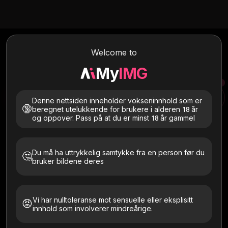
AI Clothes Remover
Online
Welcome to
Fjern klærne umiddelbart med realistiske resultater. Myimg AI
klesfjerner er rask, usensurert, krever ingen registrering og er
My
IMG
100 % gratis å prøve.
Denne nettsiden inneholder vokseninnhold som er
Klesfjerner
AI-dans
🔞
beregnet utelukkende for brukere i alderen 18 år
og oppover. Pass på at du er minst 18 år gammel
Du må ha uttrykkelig samtykke fra en person før du
🤔
bruker bildene deres
Klikk her for å velge filen din
Last kun opp bilder av deg selv eller de som har gitt
Vi har nulltoleranse mot sensuelle eller eksplisitt
😡
uttrykkelig samtykke. Må være 18+. Slettet innen 24
innhold som involverer mindreårige.
timer.