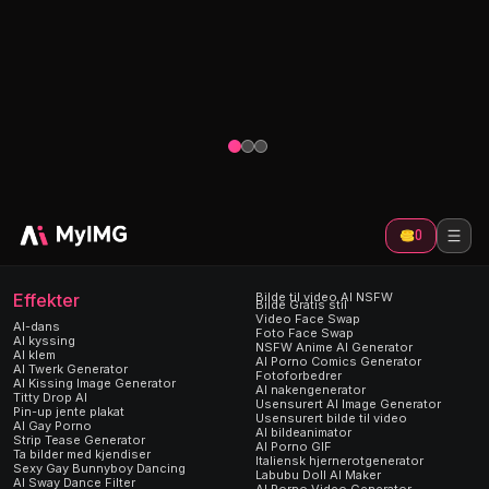
AI Kissi
 med
AI klesskifter
Gjør to bild
ende
Forvandle utseendet ditt i bilder. Nye
kyssevideoe
klær, samme deg.
kyss med gu
0
Effekter
Bilde til video AI NSFW
Bilde Gratis stil
Video Face Swap
AI-dans
Foto Face Swap
AI kyssing
NSFW Anime AI Generator
AI klem
AI Porno Comics Generator
AI Twerk Generator
Fotoforbedrer
AI Kissing Image Generator
AI nakengenerator
Titty Drop AI
Usensurert AI Image Generator
Pin-up jente plakat
Usensurert bilde til video
AI Gay Porno
AI bildeanimator
Strip Tease Generator
AI Porno GIF
Ta bilder med kjendiser
Italiensk hjernerotgenerator
Sexy Gay Bunnyboy Dancing
Labubu Doll AI Maker
AI Sway Dance Filter