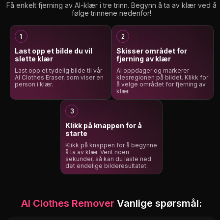
Få enkelt fjerning av AI-klær i tre trinn. Begynn å ta av klær ved å
følge trinnene nedenfor!
Last opp et bilde du vil
Skisser området for
slette klær
fjerning av klær
Last opp et tydelig bilde til vår
AI oppdager og markerer
AI Clothes Eraser, som viser en
klesregionen på bildet. Klikk for
person i klær.
å velge området for fjerning av
klær.
Klikk på knappen for å
starte
Klikk på knappen for å begynne
å ta av klær. Vent noen
sekunder, så kan du laste ned
det endelige bilderesultatet.
AI Clothes Remover
Vanlige spørsmål: