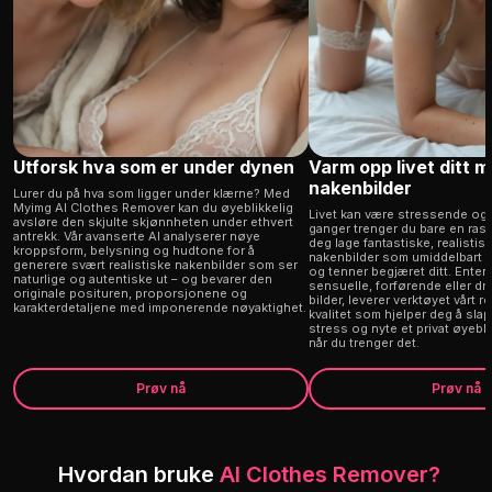
Utforsk hva som er under dynen
Varm opp livet ditt 
nakenbilder
Lurer du på hva som ligger under klærne? Med
Myimg AI Clothes Remover kan du øyeblikkelig
Livet kan være stressende og
avsløre den skjulte skjønnheten under ethvert
ganger trenger du bare en rask 
antrekk. Vår avanserte AI analyserer nøye
deg lage fantastiske, realistis
kroppsform, belysning og hudtone for å
nakenbilder som umiddelbart lø
generere svært realistiske nakenbilder som ser
og tenner begjæret ditt. Enten 
naturlige og autentiske ut – og bevarer den
sensuelle, forførende eller dri
originale posituren, proporsjonene og
bilder, leverer verktøyet vårt r
karakterdetaljene med imponerende nøyaktighet.
kvalitet som hjelper deg å sla
stress og nyte et privat øyeb
når du trenger det.
Prøv nå
Prøv nå
Hvordan bruke
AI Clothes Remover?