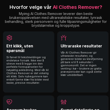
Hvorfor velge vår
AI Clothes Remover?
Myimg AI Clothes Remover leverer den beste
brukeropplevelsen med ultrarealistiske resultater, lynrask
behandling, sterk personvern og fulle tilpasningsmuligheter for
bryststørrelse og kroppstype.
Ett klikk, uten
Ultraraske resultater
spørsmål
Vår AI Clothes Remover gir
ultraraske resultater, og
Si farvel til tekstmeldinger og
genererer bilder av klesfjerning
endeløse forsøk. Ikke mer å
på bare 4 til 5 sekunder i
streve med å legge inn den
gjennomsnitt. Det er ingen
perfekte forespørselen for
venting i kø – brukere av gratis
nøyaktig avkledning. Med vår AI
prøveperioder kan også slette
Clothes Remover er det virkelig
klær umiddelbart.
ett klikk. Selv nybegynnere kan
enkelt fjerne klær fra bilder med
raske, presise resultater.
Anonym bruker
Svært detaljerte og