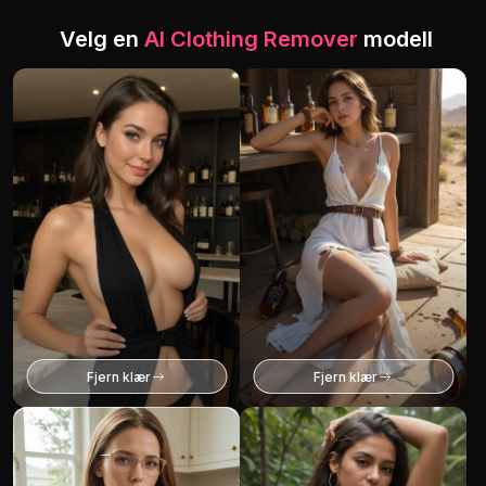
Velg en
AI Clothing Remover
modell
Fjern klær
Fjern klær