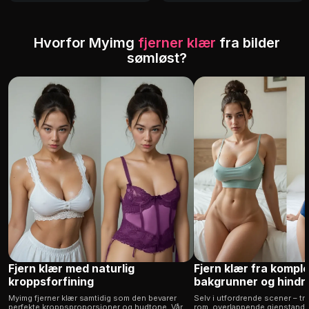
Hvorfor Myimg
fjerner klær
fra bilder
sømløst?
Fjern klær med naturlig
Fjern klær fra kompl
kroppsforfining
bakgrunner og hindr
Myimg fjerner klær samtidig som den bevarer
Selv i utfordrende scener – tra
perfekte kroppsproporsjoner og hudtone. Vår
rom, overlappende gjenstande