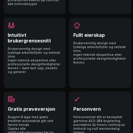
profesjonell kvalitet på tvers av
alle innholdstyper.
Intuitivt
Fullt eierskap
brukergrensesnitt
Brukervennlig design med
tydelige arbeidsflyter og veilede
Brukervennlig design med
trinn.
tydelige arbeidsflyter og veilede
Ingen teknisk ekspertise eller
trinn.
profesjonelle designferdigheter
Ingen teknisk ekspertise eller
kreves.
profesjonelle designferdigheter
kreves – bare last opp, beskriv
og generer.
Gratis prøveversjon
Personvern
Begynn å lage med gratis
Personvernet ditt er beskyttet
kreditter automatisk gitt ved
gjennom AES-256-kryptering,
første besøk.
automatisk 24-timers sletting av
Opplev alle
innhold og null menneskelig
plattformfunksjonene før du
tilgang.