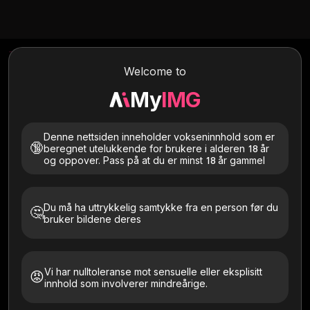
Text To Image
Image To Image
Image To Video
Welcome to
My
IMG
Denne nettsiden inneholder vokseninnhold som er
🔞
beregnet utelukkende for brukere i alderen 18 år
og oppover. Pass på at du er minst 18 år gammel
Du må ha uttrykkelig samtykke fra en person før du
Stiler
🤔
bruker bildene deres
Vi har nulltoleranse mot sensuelle eller eksplisitt
😡
innhold som involverer mindreårige.
Default
Ghibli
Anime
OnePiece
Cartoon