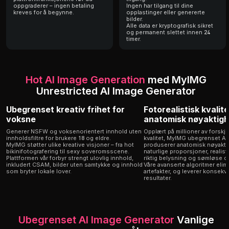
oppgraderer – ingen betaling
Ingen har tilgang til dine
kreves for å begynne.
opplastinger eller genererte
bilder.
Alle data er kryptografisk sikret
og permanent slettet innen 24
timer.
Hot AI Image Generation
med MyIMG
Unrestricted AI Image Generator
Ubegrenset kreativ frihet for
Fotorealistisk kvalit
voksne
anatomisk nøyaktigh
Generer NSFW og voksenorientert innhold uten
Opplært på millioner av forskje
innholdsfiltre for brukere 18 og eldre.
kvalitet, MyIMG ubegrenset AI
MyIMG støtter ulike kreative visjoner – fra hot
produserer anatomisk nøyakti
bikinifotografering til sexy soveromsscene.
naturlige proporsjoner, realis
Plattformen vår forbyr strengt ulovlig innhold,
riktig belysning og sømløse de
inkludert CSAM, bilder uten samtykke og innhold
Våre avanserte algoritmer elimi
som bryter lokale lover.
artefakter, og leverer konsekv
resultater.
Ubegrenset AI Image Generator
Vanlige