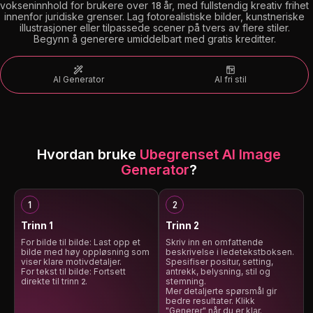
vokseninnhold for brukere over 18 år, med fullstendig kreativ frihet
innenfor juridiske grenser. Lag fotorealistiske bilder, kunstneriske
illustrasjoner eller tilpassede scener på tvers av flere stiler.
Begynn å generere umiddelbart med gratis kreditter.
AI Generator
AI fri stil
Hvordan bruke
Ubegrenset AI Image
Generator
?
Trinn 1
Trinn 2
For bilde til bilde: Last opp et
Skriv inn en omfattende
bilde med høy oppløsning som
beskrivelse i ledetekstboksen.
viser klare motivdetaljer.
Spesifiser positur, setting,
For tekst til bilde: Fortsett
antrekk, belysning, stil og
direkte til trinn 2.
stemning.
Mer detaljerte spørsmål gir
bedre resultater. Klikk
"Generer" når du er klar.