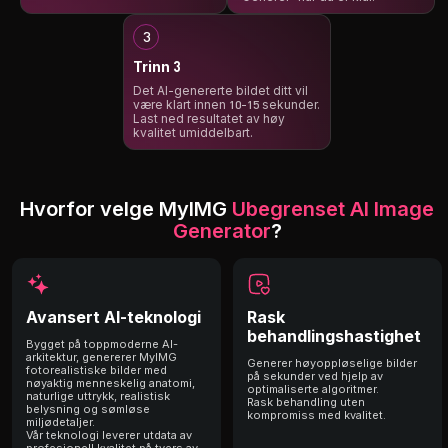
Trinn 3
Det AI-genererte bildet ditt vil
være klart innen 10-15 sekunder.
Last ned resultatet av høy
kvalitet umiddelbart.
Hvorfor velge MyIMG
Ubegrenset AI Image
Generator
?
Avansert AI-teknologi
Rask
behandlingshastighet
Bygget på toppmoderne AI-
arkitektur, genererer MyIMG
Generer høyoppløselige bilder
fotorealistiske bilder med
på sekunder ved hjelp av
nøyaktig menneskelig anatomi,
optimaliserte algoritmer.
naturlige uttrykk, realistisk
Rask behandling uten
belysning og sømløse
kompromiss med kvalitet.
miljødetaljer.
Vår teknologi leverer utdata av