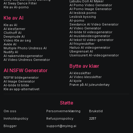
Labubu Doll AI Maker
AI Sway Dance Filter
AI Porno Video Generator
Kle av AI-porno
AI Porno Image Generator
AI lesbisk porno
Lesbisk kyssing
Kle av AI
AI-porno
Seedance AI Video Generator
Kle av AI
AI Video Generator
AI klesfjerner
AI-bilde til videogenerator
Clothoff AI
AI musikkvideogenerator
Deepnude AI
AI tekst til video-generator
Video Kle av seg
AI frisyreskifter
Avkle AI
Hailuo AI videogenerator
Multiple Photo Undress AI
Ubegrenset AI
Nudify AI
Usensurert AI-videogenerator
AI nakenvideogenerator
AI Video Undress Generator
Bytte av klær
AI NSFW Generator
AI klesskifter
AI Video klesskifter
NSFW bildegenerator
AI kjole
AI Image Generator
Prøve på AI juleundertøy
AI-bilde til bilde
Kle av app-alternativet
Støtte
Om oss
Personvernerklæring
Brukstid
Innholdspolicy
Refusjonspolicy
2257
Blogger
support@myimg.ai