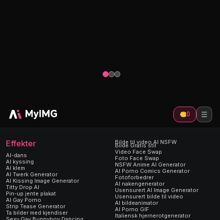
tor
NSFW An
AI nakengenerator
ien
Last opp et 
Gjør drømmejenta din til live, og generer
umiddelbart 
erier
den perfekte Deepnude AI. Gjør ditt
tiltalende a
ideelle nakenbilde til virkelighet.
NSFW anime 
0
Effekter
Bilde til video AI NSFW
Bilde Gratis stil
Video Face Swap
AI-dans
Foto Face Swap
AI kyssing
NSFW Anime AI Generator
AI klem
AI Porno Comics Generator
AI Twerk Generator
Fotoforbedrer
AI Kissing Image Generator
AI nakengenerator
Titty Drop AI
Usensurert AI Image Generator
Pin-up jente plakat
Usensurert bilde til video
AI Gay Porno
AI bildeanimator
Strip Tease Generator
AI Porno GIF
Ta bilder med kjendiser
Italiensk hjernerotgenerator
Sexy Gay Bunnyboy Dancing