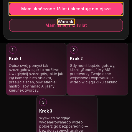
Mam ukończone 18 lat i akceptuję niniejsze
Warunki
Mam mniej niż 18 lat
Jak korzystać z
Generatora tekstu AI na
wideo
?
Krok 1
Krok 2
Opisz swój pomysł tak
Gdy monit będzie gotowy,
szczegółowo, jak to możliwe.
kliknij „Generuj”. MyIMG
Uwzględnij szczegóły, takie jak
przetworzy Twoje dane
kąt kamery, ruch obiektu,
wejściowe i wyprodukuje
przejścia scen, oświetlenie i
wideo w ciągu kilku sekund.
nastrój, aby nadać AI jasny
kierunek twórczy.
Krok 3
Wyświetl podgląd
wygenerowanego wideo i
pobierz go bezpośrednio —
bez dołączonych znaków