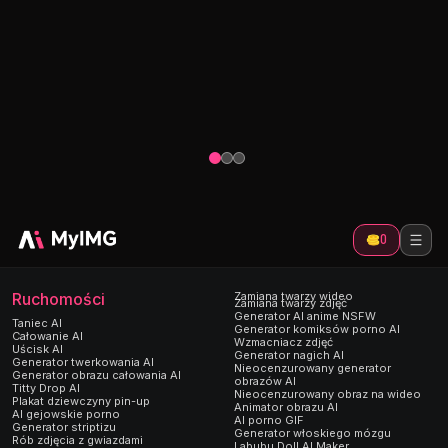
AI nagi taniec
Ożyw swoją wirtualną dziewczynę dzięki
uwodzicielskim filmom z nagim tańcem
Generat
generowanym przez sztuczną
encję.
inteligencję. Twórz przyciągające wzrok
Zamień swoj
ze
filmy taneczne Kpop w ciągu kilku
z uściskami
sekund.
uścisków be
0
Ruchomości
Zamiana twarzy wideo
Zamiana twarzy zdjęć
Generator AI anime NSFW
Taniec AI
Generator komiksów porno AI
Całowanie AI
Wzmacniacz zdjęć
Uścisk AI
Generator nagich AI
Generator twerkowania AI
Nieocenzurowany generator
Generator obrazu całowania AI
obrazów AI
Titty Drop AI
Nieocenzurowany obraz na wideo
Plakat dziewczyny pin-up
Animator obrazu AI
AI gejowskie porno
AI porno GIF
Generator striptizu
Generator włoskiego mózgu
Rób zdjęcia z gwiazdami
Labubu Doll AI Maker