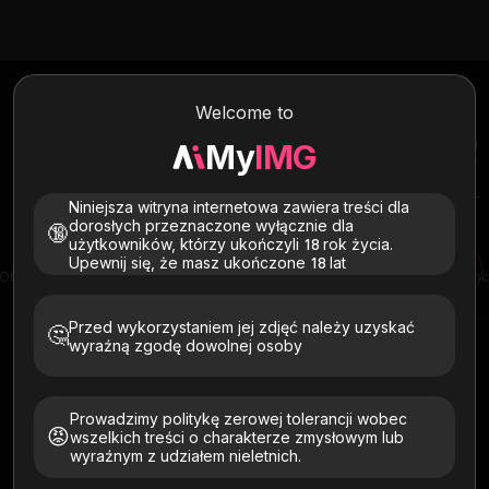
Bezpłatny
Generator tekstu AI na
wideo
Welcome to
Zamień podpowiedzi tekstowe w ultrarealistyczne filmy w ciągu
My
IMG
kilku sekund. Po prostu opisz swoją wizję, a MyIMG wygeneruje
realistyczne filmy z naturalnym ruchem, płynnymi przejściami i
kinową grafiką. Twórz filmy bez znaków wodnych i rejestracji —
Niniejsza witryna internetowa zawiera treści dla
rozpocznij bezpłatnie już teraz dzięki bezpłatnym środkom.
dorosłych przeznaczone wyłącznie dla
🔞
użytkowników, którzy ukończyli 18 rok życia.
Upewnij się, że masz ukończone 18 lat
Obraz AI do generatora wideo
Generator wideo AI
Generator wideo AI Seedan
Przed wykorzystaniem jej zdjęć należy uzyskać
🤔
wyraźną zgodę dowolnej osoby
Prowadzimy politykę zerowej tolerancji wobec
Już wkrótce
😡
wszelkich treści o charakterze zmysłowym lub
wyraźnym z udziałem nieletnich.