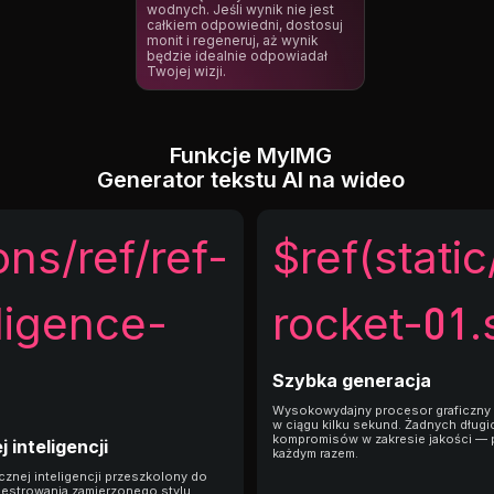
wodnych. Jeśli wynik nie jest
całkiem odpowiedni, dostosuj
monit i regeneruj, aż wynik
będzie idealnie odpowiadał
Twojej wizji.
Funkcje MyIMG
Generator tekstu AI na wideo
ons/ref/ref-
$ref(static
lligence-
rocket-01.
Szybka generacja
Wysokowydajny procesor graficzny 
w ciągu kilku sekund. Żadnych długi
kompromisów w zakresie jakości — p
inteligencji
każdym razem.
cznej inteligencji przeszkolony do
jestrowania zamierzonego stylu,