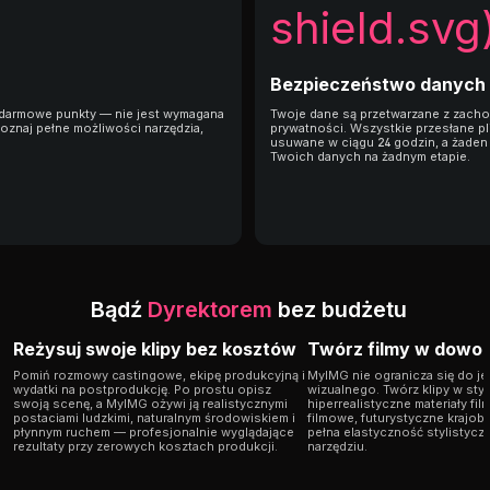
shield.svg
Bezpieczeństwo danych
 darmowe punkty — nie jest wymagana
Twoje dane są przetwarzane z zach
 poznaj pełne możliwości narzędzia,
prywatności. Wszystkie przesłane pl
usuwane w ciągu 24 godzin, a żaden
Twoich danych na żadnym etapie.
Bądź
Dyrektorem
bez budżetu
Reżysuj swoje klipy bez kosztów
Twórz filmy w dowol
Pomiń rozmowy castingowe, ekipę produkcyjną i
MyIMG nie ogranicza się do j
wydatki na postprodukcję. Po prostu opisz
wizualnego. Twórz klipy w styl
swoją scenę, a MyIMG ożywi ją realistycznymi
hiperrealistyczne materiały f
postaciami ludzkimi, naturalnym środowiskiem i
filmowe, futurystyczne krajobr
płynnym ruchem — profesjonalnie wyglądające
pełna elastyczność stylistycz
rezultaty przy zerowych kosztach produkcji.
narzędziu.