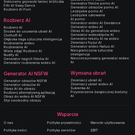
Seksowny gejowski taniec króliczka
Generator filmów porno AI
Filtr AI Sway Dance
Generator obrazów porno AI
Rozbierz AI Porn
Lesbijskie porno AI
Lesbijskie całowanie
AI porno
Rozbierz AI
Generator wideo AI Seedance
Generator wideo AI
Rozbierz AI
Obraz AI do generatora wideo
Środek do usuwania ubrań AI
Generator wideoklipów AI
Clothoff AI
Generator tekstu AI na wideo
Głęboka naga sztuczna inteligencja
Zmieniacz fryzur AI
Rozbieranie wideo
Generator wideo Hailuo AI
Rozbieranie AI
Nieograniczona sztuczna
Wiele zdjęć Rozbierz AI
inteligencja
Nudify AI
Nieocenzurowany generator wideo
Generator nagich filmów AI
AI
Generator rozbierania wideo AI
Wymiana ubrań
Generator AI NSFW
Zmieniacz ubrań AI
Generator obrazów NSFW
Zmieniacz ubrań wideo AI
Generator obrazów AI
Sukienka AI
Obraz AI do obrazu
Przymierzenie świątecznej bielizny
Rozbierz alternatywną aplikację
AI
Obraz do wideo AI NSFW
Styl swobodny obrazu
Wsparcie
O nas
Polityka prywatności
Warunki użytkowania
Polityka treści
Polityka zwrotów
2257