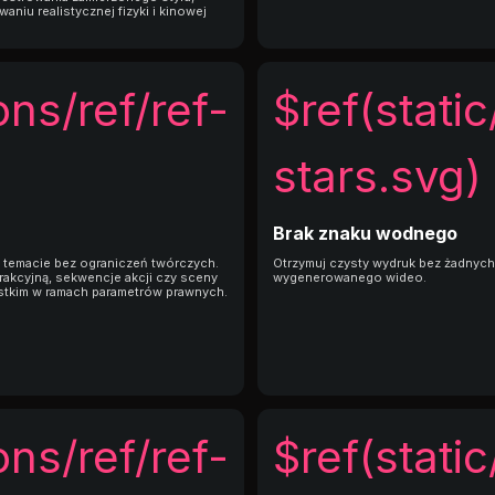
niu realistycznej fizyki i kinowej
ons/ref/ref-
$ref(static
stars.svg)
Brak znaku wodnego
b temacie bez ograniczeń twórczych.
Otrzymuj czysty wydruk bez żadnych
rakcyjną, sekwencje akcji czy sceny
wygenerowanego wideo.
stkim w ramach parametrów prawnych.
ons/ref/ref-
$ref(static