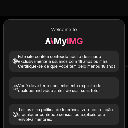
Grátis
AI Text to Video Generator
Welcome to
Transforme mensagens de texto em vídeos ultrarrealistas em
segundos. Basta descrever sua visão e o MyIMG gera vídeos
My
IMG
realistas com movimento natural, transições suaves e visuais
cinematográficos. Crie vídeos sem marcas d’água ou registro –
comece gratuitamente agora com créditos gratuitos.
Este site contém conteúdo adulto destinado
🔞
exclusivamente a usuários com 18 anos ou mais.
erador de imagem AI para vídeo
Gerador de vídeo de IA
Gerador de vídeo Seedance
Certifique-se de que você tem pelo menos 18 anos
Você deve ter o consentimento explícito de
🤔
qualquer indivíduo antes de usar suas fotos
Em breve
Temos uma política de tolerância zero em relação
😡
a qualquer conteúdo sensual ou explícito que
envolva menores.