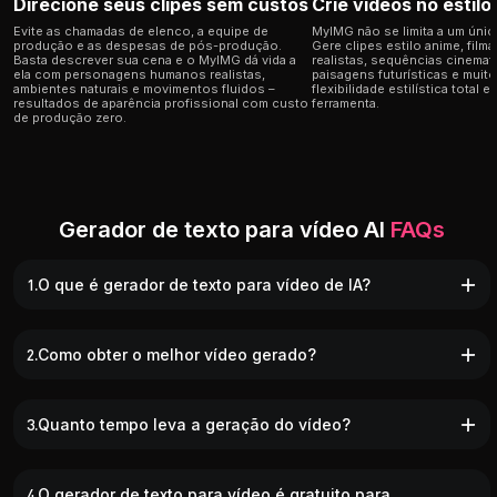
Direcione seus clipes sem custos
Crie vídeos no estilo
Evite as chamadas de elenco, a equipe de
MyIMG não se limita a um único
produção e as despesas de pós-produção.
Gere clipes estilo anime, film
Basta descrever sua cena e o MyIMG dá vida a
realistas, sequências cinemat
ela com personagens humanos realistas,
paisagens futurísticas e muit
ambientes naturais e movimentos fluidos –
flexibilidade estilística total 
resultados de aparência profissional com custo
ferramenta.
de produção zero.
Gerador de texto para vídeo AI
FAQs
1.O que é gerador de texto para vídeo de IA?
2.Como obter o melhor vídeo gerado?
3.Quanto tempo leva a geração do vídeo?
4.O gerador de texto para vídeo é gratuito para