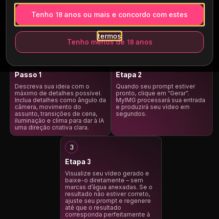
Tenho 18 anos ou mais e concordo com estes
Como usar o
AI Text to Video Generator
?
termos
Tenho menos de 18 anos
Passo 1
Etapa 2
Descreva sua ideia com o
Quando seu prompt estiver
máximo de detalhes possível.
pronto, clique em “Gerar”.
Inclua detalhes como ângulo da
MyIMG processará sua entrada
câmera, movimento do
e produzirá seu vídeo em
assunto, transições de cena,
segundos.
iluminação e clima para dar à IA
uma direção criativa clara.
Etapa 3
Visualize seu vídeo gerado e
baixe-o diretamente – sem
marcas d’água anexadas. Se o
resultado não estiver correto,
ajuste seu prompt e regenere
até que o resultado
corresponda perfeitamente à