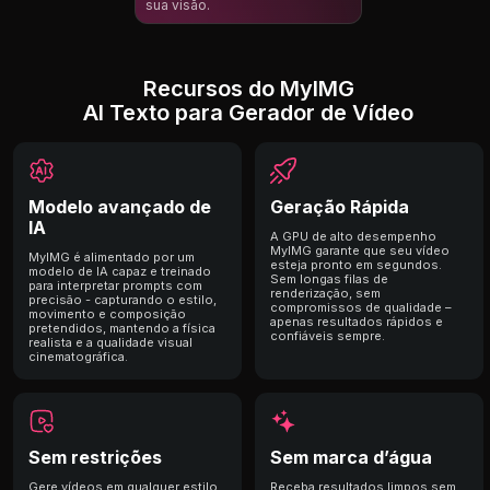
sua visão.
Recursos do MyIMG
AI Texto para Gerador de Vídeo
Modelo avançado de
Geração Rápida
IA
A GPU de alto desempenho
MyIMG garante que seu vídeo
MyIMG é alimentado por um
esteja pronto em segundos.
modelo de IA capaz e treinado
Sem longas filas de
para interpretar prompts com
renderização, sem
precisão - capturando o estilo,
compromissos de qualidade –
movimento e composição
apenas resultados rápidos e
pretendidos, mantendo a física
confiáveis ​​sempre.
realista e a qualidade visual
cinematográfica.
Sem restrições
Sem marca d’água
Gere vídeos em qualquer estilo,
Receba resultados limpos sem