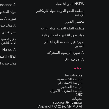
NSFW أنمي AI مولد
Seedance AI مولد ال
منظمة العفو الدولية مولد كاريكاتير
مولد الفيديو
الإباحية
صورة AI لمولد الفيديو
محسن الصور
AI مولد فيديو الموسيقى
منظمة العفو الدولية مولد عارية
نص AI إلى مولد الفيديو
مولد صور AI غير خاضع للرقابة
مغير تصفيفة
صورة غير خاضعة للرقابة إلى
الاصطناعي
الفيديو
Hailuo AI مولد الفيديو
AI صورة الرسوم المتحركة
الذكاء الاصط
AI الإباحية GIF
مولد فيديو AI غير خاضع للرقابة
يدعم
معلومات عنا
سياسة الخصوصية
شروط الاستخدام
سياسة المحتوى
سياسة استرداد الأموال
2257
مدونات
support@myimg.ai
Copyright © 2026, MyIMG AI.