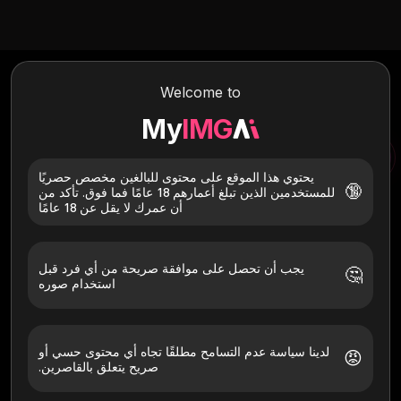
صور متعددة خلع ملابسه AI
Welcome to
قم بتحويل الصور الجماعية باستخدام تقنية خلع ملابس الصور المتعددة
الثورية من Myimg. ابدأ في إنشاء محتوى عميق احترافي اليوم.
My
IMG
صور متعددة خلع ملابسه AI
صورة AI لصورة
يحتوي هذا الموقع على محتوى للبالغين مخصص حصريًا
🔞
للمستخدمين الذين تبلغ أعمارهم 18 عامًا فما فوق. تأكد من
أن عمرك لا يقل عن 18 عامًا
يجب أن تحصل على موافقة صريحة من أي فرد قبل
🤔
استخدام صوره
انقر هنا لتحديد الملف الخاص بك
قم فقط بتحميل الصور الخاصة بك أو بأولئك الذين أعطوا موافقة
لدينا سياسة عدم التسامح مطلقًا تجاه أي محتوى حسي أو
صريحة. يجب أن يكون عمرك 18+. تم الحذف خلال 24 ساعة.
😡
صريح يتعلق بالقاصرين.