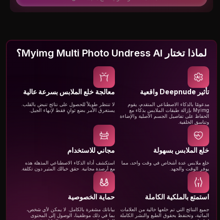
لماذا تختار Myimg Multi Photo Undress AI؟
تأثير Deepnude واقعية
معالجة خلع الملابس بسرعة عالية
مدعومًا بالذكاء الاصطناعي المتقدم، يقوم
لا تنتظر طويلاً للحصول على نتائج تنبض بالقلب.
Myimg بإزالة طبقات الملابس بذكاء مع
يستغرق الأمر بضع ثوانٍ فقط لإنهاء الجيل.
الحفاظ على تفاصيل الجسم الأصلية والإضاءة
وتناسق الخلفية.
خلع الملابس بسهولة
مجاني للاستخدام
خلع ملابس عدة أشخاص في وقت واحد، مما
استكشف أداة الذكاء الاصطناعي المذهلة هذه
يوفر الوقت والجهد.
مع أرصدة مجانية. حقق خيالك المثير دون تكلفة.
استمتع بالملكية الكاملة
حماية الخصوصية
جميع النتائج التي تم خلعها خالية من العلامات
بياناتك مشفرة بالكامل. لا يمكن لأي شخص،
المائية، وتحتفظ بحقوق الطبع والنشر الكاملة
بما في ذلك موظفينا، الوصول إلى المحتوى