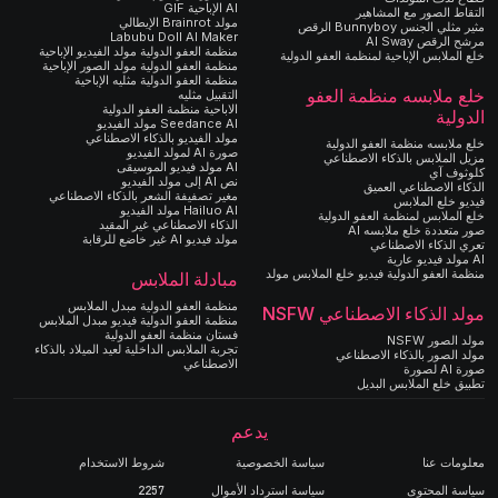
AI الإباحية GIF
التقاط الصور مع المشاهير
مولد Brainrot الإيطالي
مثير مثلي الجنس Bunnyboy الرقص
Labubu Doll AI Maker
مرشح الرقص AI Sway
منظمة العفو الدولية مولد الفيديو الإباحية
خلع الملابس الإباحية لمنظمة العفو الدولية
منظمة العفو الدولية مولد الصور الإباحية
منظمة العفو الدولية مثليه الإباحية
خلع ملابسه منظمة العفو
التقبيل مثليه
الاباحية منظمة العفو الدولية
الدولية
Seedance AI مولد الفيديو
مولد الفيديو بالذكاء الاصطناعي
خلع ملابسه منظمة العفو الدولية
صورة AI لمولد الفيديو
مزيل الملابس بالذكاء الاصطناعي
AI مولد فيديو الموسيقى
كلوثوف آي
نص AI إلى مولد الفيديو
الذكاء الاصطناعي العميق
مغير تصفيفة الشعر بالذكاء الاصطناعي
فيديو خلع الملابس
Hailuo AI مولد الفيديو
خلع الملابس لمنظمة العفو الدولية
الذكاء الاصطناعي غير المقيد
صور متعددة خلع ملابسه AI
مولد فيديو AI غير خاضع للرقابة
تعري الذكاء الاصطناعي
AI مولد فيديو عارية
منظمة العفو الدولية فيديو خلع الملابس مولد
مبادلة الملابس
منظمة العفو الدولية مبدل الملابس
مولد الذكاء الاصطناعي NSFW
منظمة العفو الدولية فيديو مبدل الملابس
فستان منظمة العفو الدولية
مولد الصور NSFW
تجربة الملابس الداخلية لعيد الميلاد بالذكاء
مولد الصور بالذكاء الاصطناعي
الاصطناعي
صورة AI لصورة
تطبيق خلع الملابس البديل
يدعم
معلومات عنا
سياسة الخصوصية
شروط الاستخدام
سياسة المحتوى
سياسة استرداد الأموال
2257