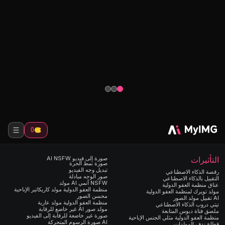
ي
مزيل الملابس بالذكاء الاصطناعي
تبادل الوجه 
سية
قم بإزالة الملابس بسهولة من أي صورة
قم بتبديل الوجو
باستخدام أداة الذكاء الاصطناعي الخاصة بنا.
أداة تبديل الوجه
طريقة سريعة وسهلة لإنشاء صور مذهلة بدون
الاصطناعي. مثال
ملابس.
واقعية بالذكاء 
0
التأثيرات
صورة إلى فيديو AI NSFW
صورة نمط الحرة
تبديل وجه الفيديو
رقصة الذكاء الاصطناعي
صور الوجه مبادلة
التقبيل بالذكاء الاصطناعي
NSFW أنمي AI مولد
عناق منظمة العفو الدولية
منظمة العفو الدولية مولد كاريكاتير الإباحية
مولد تويرك لمنظمة العفو الدولية
محسن الصور
AI تقبيل مولد الصور
منظمة العفو الدولية مولد عارية
تيتي دروب الذكاء الاصطناعي
مولد صور AI غير خاضع للرقابة
ملصق فتاة دبوس المتابعة
صورة غير خاضعة للرقابة إلى الفيديو
منظمة العفو الدولية مثلي الجنس الإباحية
AI صورة الرسوم المتحركة
قطاع ندف المولدات