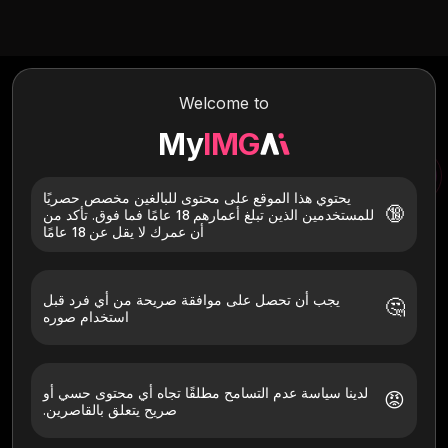
تعري الذكاء الاصطناعي
Welcome to
قم بتحويل أي صور إلى صور عارية واقعية باستخدام Nudify AI المتقدم!
احصل على نتائج مبهرة وعالية الجودة بنقرات فقط.
My
IMG
تعري الذكاء الاصطناعي
صورة AI لصورة
يحتوي هذا الموقع على محتوى للبالغين مخصص حصريًا
🔞
للمستخدمين الذين تبلغ أعمارهم 18 عامًا فما فوق. تأكد من
أن عمرك لا يقل عن 18 عامًا
يجب أن تحصل على موافقة صريحة من أي فرد قبل
🤔
استخدام صوره
انقر هنا لتحديد الملف الخاص بك
قم فقط بتحميل الصور الخاصة بك أو بأولئك الذين أعطوا موافقة
لدينا سياسة عدم التسامح مطلقًا تجاه أي محتوى حسي أو
صريحة. يجب أن يكون عمرك 18+. تم الحذف خلال 24 ساعة.
😡
صريح يتعلق بالقاصرين.