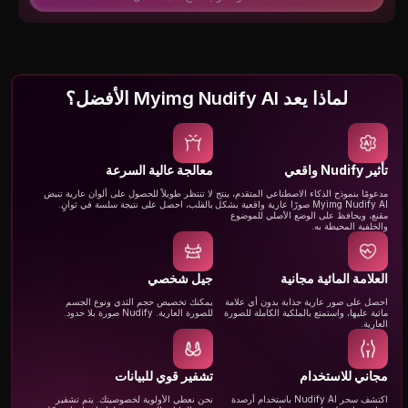
لماذا يعد Myimg Nudify AI الأفضل؟
تأثير Nudify واقعي
معالجة عالية السرعة
مدعومًا بنموذج الذكاء الاصطناعي المتقدم، ينتج
لا تنتظر طويلاً للحصول على ألوان عارية تنبض
Myimg Nudify AI صورًا عارية واقعية بشكل
بالقلب، احصل على نتيجة سلسة في ثوانٍ.
مقنع، ويحافظ على الوضع الأصلي للموضوع
والخلفية المحيطة به.
العلامة المائية مجانية
جيل شخصي
احصل على صور عارية جذابة بدون أي علامة
يمكنك تخصيص حجم الثدي ونوع الجسم
مائية عليها، واستمتع بالملكية الكاملة للصورة
للصورة العارية. Nudify صورة بلا حدود.
العارية.
مجاني للاستخدام
تشفير قوي للبيانات
اكتشف سحر Nudify AI باستخدام أرصدة
نحن نعطي الأولوية لخصوصيتك. يتم تشفير