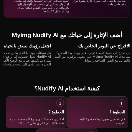
مجانية، واحصل على صورة عارية مثيرة دون
جميع البيانات التي تم تحميلها وإنشاؤها بشكل
دفع فلس واحد.
آمن ولن يتمكن أي شخص من الوصول إليها.
بالإضافة إلى ذلك، يقوم النظام تلقائيًا بحذف
بياناتك خلال 24 ساعة.
أضف الإثارة إلى حياتك مع Myimg Nudify AI
الافراج عن التوتر الخاص بك
اجعل رؤيتك تنبض بالحياة
هل تحتاج إلى شيء لإضفاء الإثارة على يومك بعد الطحن؟
يساعدك Myimg Nudify AI على تحويل تركيزك من العمل
Nudify AI يحول فضولك إلى واقع! 
والتفاعل مع الصور الساخنة والتوابل.
مثيرة تم تكييفها بعناية مع الوضع الأصلي
البشرة، مما يؤدي إلى نتيجة متماسكة وق
كيفية استخدام Nudify AI؟
الخطوة 1
الخطوة 2
قم بتحميل صورة واضحة وعالية
اختاري حجم الثدي ونوع الجسم حسب
الجودة.
تفضيلاتك، ثم انقري على "إنشاء".