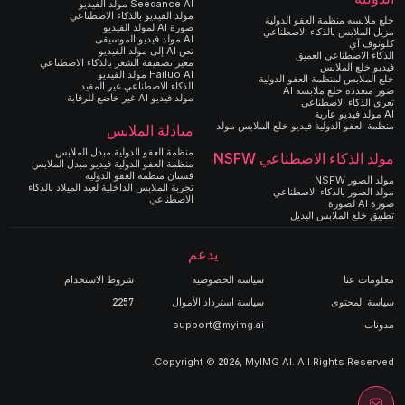
Seedance AI مولد الفيديو
مولد الفيديو بالذكاء الاصطناعي
خلع ملابسه منظمة العفو الدولية
صورة AI لمولد الفيديو
مزيل الملابس بالذكاء الاصطناعي
AI مولد فيديو الموسيقى
كلوثوف آي
نص AI إلى مولد الفيديو
الذكاء الاصطناعي العميق
مغير تصفيفة الشعر بالذكاء الاصطناعي
فيديو خلع الملابس
Hailuo AI مولد الفيديو
خلع الملابس لمنظمة العفو الدولية
الذكاء الاصطناعي غير المقيد
صور متعددة خلع ملابسه AI
مولد فيديو AI غير خاضع للرقابة
تعري الذكاء الاصطناعي
AI مولد فيديو عارية
منظمة العفو الدولية فيديو خلع الملابس مولد
مبادلة الملابس
منظمة العفو الدولية مبدل الملابس
مولد الذكاء الاصطناعي NSFW
منظمة العفو الدولية فيديو مبدل الملابس
فستان منظمة العفو الدولية
مولد الصور NSFW
تجربة الملابس الداخلية لعيد الميلاد بالذكاء
مولد الصور بالذكاء الاصطناعي
الاصطناعي
صورة AI لصورة
تطبيق خلع الملابس البديل
يدعم
معلومات عنا
سياسة الخصوصية
شروط الاستخدام
سياسة المحتوى
سياسة استرداد الأموال
2257
مدونات
support@myimg.ai
Copyright © 2026, MyIMG AI. All Rights Reserved.