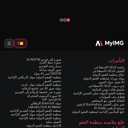
طريقة سريعة وسهلة لإنشاء صور مذهلة بدون
الاصطناعي. مثال
ملابس.
واقعية بالذكاء 
0
التأثيرات
صورة إلى فيديو AI NSFW
صورة نمط الحرة
تبديل وجه الفيديو
رقصة الذكاء الاصطناعي
صور الوجه مبادلة
التقبيل بالذكاء الاصطناعي
NSFW أنمي AI مولد
عناق منظمة العفو الدولية
منظمة العفو الدولية مولد كاريكاتير الإباحية
مولد تويرك لمنظمة العفو الدولية
محسن الصور
AI تقبيل مولد الصور
منظمة العفو الدولية مولد عارية
تيتي دروب الذكاء الاصطناعي
مولد صور AI غير خاضع للرقابة
ملصق فتاة دبوس المتابعة
صورة غير خاضعة للرقابة إلى الفيديو
منظمة العفو الدولية مثلي الجنس الإباحية
AI صورة الرسوم المتحركة
قطاع ندف المولدات
AI الإباحية GIF
التقاط الصور مع المشاهير
مولد Brainrot الإيطالي
مثير مثلي الجنس Bunnyboy الرقص
Labubu Doll AI Maker
مرشح الرقص AI Sway
منظمة العفو الدولية مولد الفيديو الإباحية
خلع الملابس الإباحية لمنظمة العفو الدولية
منظمة العفو الدولية مولد الصور الإباحية
منظمة العفو الدولية مثليه الإباحية
خلع ملابسه منظمة العفو
التقبيل مثليه
الاباحية منظمة العفو الدولية
الدولية