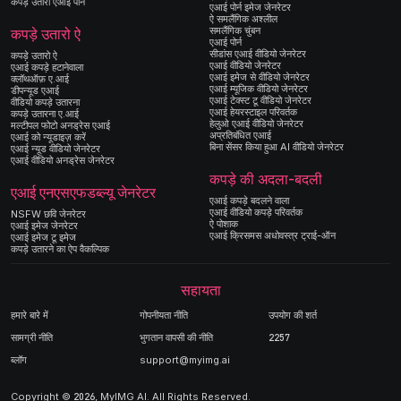
कपड़े उतारो एआई पोर्न
एआई पोर्न इमेज जेनरेटर
ऐ समलैंगिक अश्लील
समलैंगिक चुंबन
कपड़े उतारो ऐ
एआई पोर्न
सीडांस एआई वीडियो जेनरेटर
कपड़े उतारो ऐ
एआई वीडियो जेनरेटर
एआई कपड़े हटानेवाला
एआई इमेज से वीडियो जेनरेटर
क्लॉथऑफ़ ए.आई
एआई म्यूजिक वीडियो जेनरेटर
डीपन्यूड एआई
एआई टेक्स्ट टू वीडियो जेनरेटर
वीडियो कपड़े उतारना
एआई हेयरस्टाइल परिवर्तक
कपड़े उतारना ए.आई
हेलुओ एआई वीडियो जेनरेटर
मल्टीपल फोटो अनड्रेस एआई
अप्रतिबंधित एआई
एआई को न्यूडाइज़ करें
बिना सेंसर किया हुआ AI वीडियो जेनरेटर
एआई न्यूड वीडियो जेनरेटर
एआई वीडियो अनड्रेस जेनरेटर
कपड़े की अदला-बदली
एआई एनएसएफडब्ल्यू जेनरेटर
एआई कपड़े बदलने वाला
एआई वीडियो कपड़े परिवर्तक
NSFW छवि जेनरेटर
ऐ पोशाक
एआई इमेज जेनरेटर
एआई क्रिसमस अधोवस्त्र ट्राई-ऑन
एआई इमेज टू इमेज
कपड़े उतारने का ऐप वैकल्पिक
सहायता
हमारे बारे में
गोपनीयता नीति
उपयोग की शर्त
सामग्री नीति
भुगतान वापसी की नीति
2257
ब्लॉग
support@myimg.ai
Copyright © 2026, MyIMG AI. All Rights Reserved.