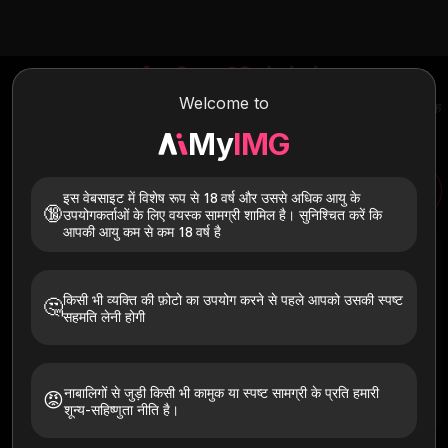
एआई म्यूजिक वीडियो जेनरेटर
Welcome to
सेकंडों में कस्टम संगीत वीडियो बनाएं। अपने दृष्टिकोण का वर्णन करें, अपना ऑडियो ट्रैक
अपलोड करें, और MyIMG आपके संगीत से मेल खाता हुआ एक पेशेवर संगीत वीडियो
My
IMG
तैयार करता है। कोई वॉटरमार्क नहीं, कोई पंजीकरण नहीं—अभी मुफ़्त बनाना शुरू करें।
इस वेबसाइट में विशेष रूप से 18 वर्ष और उससे अधिक आयु के
एआई इमेज से वीडियो जेनरेटर
एआई वीडियो जेनरेटर
सीडांस एआई वीडियो जेनरेटर
🔞
उपयोगकर्ताओं के लिए वयस्क सामग्री शामिल है। सुनिश्चित करें कि
आपकी आयु कम से कम 18 वर्ष है
किसी भी व्यक्ति की फ़ोटो का उपयोग करने से पहले आपको उसकी स्पष्ट
🤔
सहमति लेनी होगी
जल्द आ रहा है
नाबालिगों से जुड़ी किसी भी कामुक या स्पष्ट सामग्री के प्रति हमारी
😡
शून्य-सहिष्णुता नीति है।