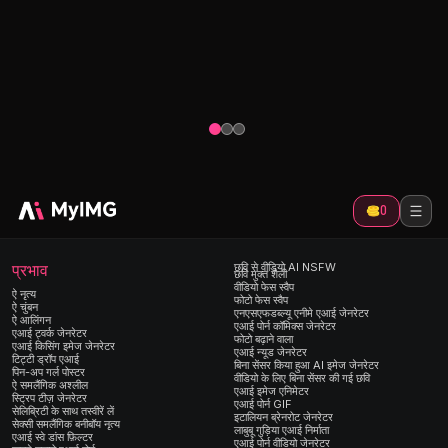
एआई न्यूड डांस
एआई हग वी
चुंबन
आकर्षक, एआई-जनित नग्न नृत्य वीडियो के साथ अपनी
अपनी तस्वीरों को
बन साझा
आभासी प्रेमिका को जीवंत बनाएं। कुछ ही सेकंड में
बदलें। बिना किस
आकर्षक Kpop डांस वीडियो बनाएं।
आलिंगन का अनु
0
प्रभाव
छवि से वीडियो AI NSFW
छवि मुक्त शैली
वीडियो फेस स्वैप
ऐ नृत्य
फोटो फेस स्वैप
ऐ चुंबन
एनएसएफडब्ल्यू एनीमे एआई जेनरेटर
ऐ आलिंगन
एआई पोर्न कॉमिक्स जेनरेटर
एआई ट्वर्क जेनरेटर
फोटो बढ़ाने वाला
एआई किसिंग इमेज जेनरेटर
एआई न्यूड जेनरेटर
टिट्टी ड्रॉप एआई
बिना सेंसर किया हुआ AI इमेज जेनरेटर
पिन-अप गर्ल पोस्टर
वीडियो के लिए बिना सेंसर की गई छवि
ऐ समलैंगिक अश्लील
एआई इमेज एनिमेटर
स्ट्रिप टीज़ जेनरेटर
एआई पोर्न GIF
सेलिब्रिटी के साथ तस्वीरें लें
इटालियन ब्रेनरोट जेनरेटर
सेक्सी समलैंगिक बनीबॉय नृत्य
लाबुबू गुड़िया एआई निर्माता
एआई स्वे डांस फ़िल्टर
एआई पोर्न वीडियो जेनरेटर