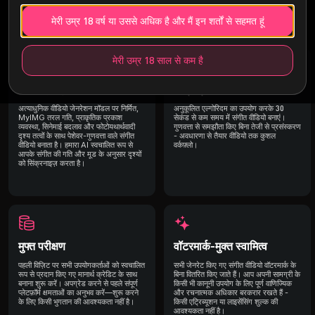
मेरी उम्र 18 वर्ष या उससे अधिक है और मैं इन शर्तों से सहमत हूं
एआई म्यूजिक वीडियो जेनरेटर
की विशेषताएं
मेरी उम्र 18 साल से कम है
उन्नत एआई मॉडल
तीव्र प्रसंस्करण
अत्याधुनिक वीडियो जेनरेशन मॉडल पर निर्मित,
अनुकूलित एल्गोरिदम का उपयोग करके 30
MyIMG तरल गति, प्राकृतिक प्रकाश
सेकंड से कम समय में संगीत वीडियो बनाएं।
व्यवस्था, सिनेमाई बदलाव और फोटोयथार्थवादी
गुणवत्ता से समझौता किए बिना तेजी से प्रसंस्करण
दृश्य तत्वों के साथ पेशेवर-गुणवत्ता वाले संगीत
- अवधारणा से तैयार वीडियो तक कुशल
वीडियो बनाता है। हमारा AI स्वचालित रूप से
वर्कफ़्लो।
आपके संगीत की गति और मूड के अनुसार दृश्यों
को सिंक्रनाइज़ करता है।
मुफ्त परीक्षण
वॉटरमार्क-मुक्त स्वामित्व
पहली विज़िट पर सभी उपयोगकर्ताओं को स्वचालित
सभी जेनरेट किए गए संगीत वीडियो वॉटरमार्क के
रूप से प्रदान किए गए मानार्थ क्रेडिट के साथ
बिना वितरित किए जाते हैं। आप अपनी सामग्री के
बनाना शुरू करें। अपग्रेड करने से पहले संपूर्ण
किसी भी कानूनी उपयोग के लिए पूर्ण वाणिज्यिक
प्लेटफ़ॉर्म क्षमताओं का अनुभव करें—शुरू करने
और रचनात्मक अधिकार बरकरार रखते हैं -
के लिए किसी भुगतान की आवश्यकता नहीं है।
किसी एट्रिब्यूशन या लाइसेंसिंग शुल्क की
आवश्यकता नहीं है।