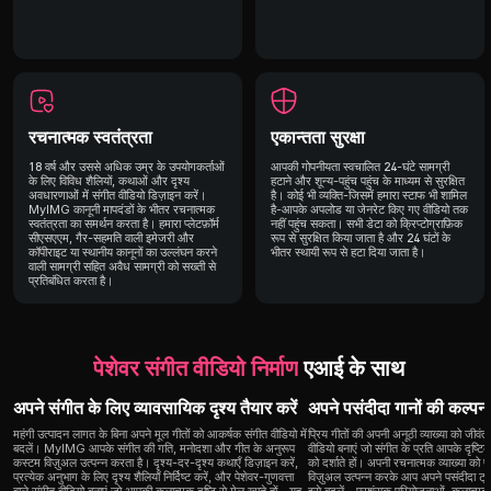
रचनात्मक स्वतंत्रता
एकान्तता सुरक्षा
18 वर्ष और उससे अधिक उम्र के उपयोगकर्ताओं
आपकी गोपनीयता स्वचालित 24-घंटे सामग्री
के लिए विविध शैलियों, कथाओं और दृश्य
हटाने और शून्य-पहुंच पहुंच के माध्यम से सुरक्षित
अवधारणाओं में संगीत वीडियो डिज़ाइन करें।
है। कोई भी व्यक्ति-जिसमें हमारा स्टाफ भी शामिल
MyIMG कानूनी मापदंडों के भीतर रचनात्मक
है-आपके अपलोड या जेनरेट किए गए वीडियो तक
स्वतंत्रता का समर्थन करता है। हमारा प्लेटफ़ॉर्म
नहीं पहुंच सकता। सभी डेटा को क्रिप्टोग्राफ़िक
सीएसएएम, गैर-सहमति वाली इमेजरी और
रूप से सुरक्षित किया जाता है और 24 घंटों के
कॉपीराइट या स्थानीय कानूनों का उल्लंघन करने
भीतर स्थायी रूप से हटा दिया जाता है।
वाली सामग्री सहित अवैध सामग्री को सख्ती से
प्रतिबंधित करता है।
पेशेवर संगीत वीडियो निर्माण
एआई के साथ
अपने संगीत के लिए व्यावसायिक दृश्य तैयार करें
अपने पसंदीदा गानों की कल्पना
महंगी उत्पादन लागत के बिना अपने मूल गीतों को आकर्षक संगीत वीडियो में
प्रिय गीतों की अपनी अनूठी व्याख्या को जीवंत
बदलें। MyIMG आपके संगीत की गति, मनोदशा और गीत के अनुरूप
वीडियो बनाएं जो संगीत के प्रति आपके दृष्ट
कस्टम विज़ुअल उत्पन्न करता है। दृश्य-दर-दृश्य कथाएँ डिज़ाइन करें,
को दर्शाते हों। अपनी रचनात्मक व्याख्या को प
प्रत्येक अनुभाग के लिए दृश्य शैलियाँ निर्दिष्ट करें, और पेशेवर-गुणवत्ता
विज़ुअल उत्पन्न करके आप अपने पसंदीदा ट्रै