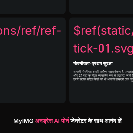
ons/ref/ref-
$ref(static
tick-01.sv
गोपनीयता-प्रथम सुरक्षा
आपकी गोपनीयता हमारी सर्वोच्च प्राथमिकता है. अपलोड क
।
और 24 घंटों के भीतर स्वचालित रूप से हटा दिए जाते ह
हमारे स्टाफ सहित किसी को भी आपकी सामग्री तक पहुं
MyIMG
अनड्रेस AI पोर्न
जेनरेटर के साथ आनंद लें
अपनी शानदार नग्न गैलरी बनाएं
रचनात्मक और चंचल तरीकों से कपड़े
अपने जीवन को तुरंत जीवंत ब