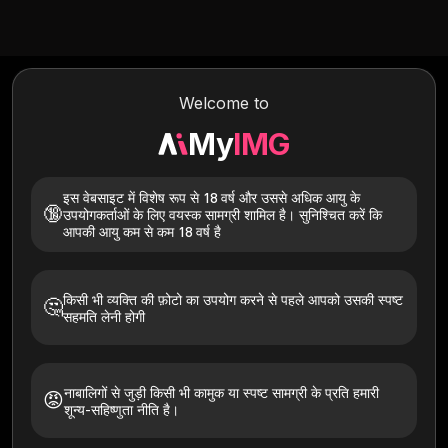
Welcome to
My
IMG
इस वेबसाइट में विशेष रूप से 18 वर्ष और उससे अधिक आयु के
🔞
उपयोगकर्ताओं के लिए वयस्क सामग्री शामिल है। सुनिश्चित करें कि
आपकी आयु कम से कम 18 वर्ष है
किसी भी व्यक्ति की फ़ोटो का उपयोग करने से पहले आपको उसकी स्पष्ट
🤔
इन हॉटीज़ को आज़माएँ
सहमति लेनी होगी
सभी
गोरी त्वचा
एशियाई
काला पड़ गया
कलात्मक
नाबालिगों से जुड़ी किसी भी कामुक या स्पष्ट सामग्री के प्रति हमारी
😡
शून्य-सहिष्णुता नीति है।