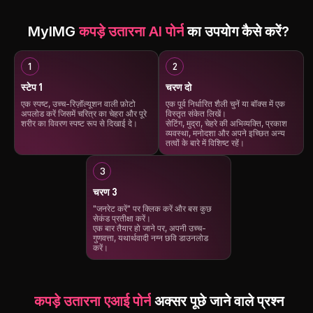
उतारें
विभिन्न पोज़, आउटफिट और सेटिंग्स में उच्च-
समय कम है लेकिन जल्दी भागने क
गुणवत्ता, यथार्थवादी नग्नताएँ उत्पन्न करें।
मायइमग अनड्रेस एआई पोर्न जेन
साधारण कपड़े उतारने से आगे बढ़ें।
चाहे आप सुरुचिपूर्ण, मोहक, या कलात्मक
सेकंडों में रोमांचक, यथार्थवादी नग
Myimg आपको कई अलग-अलग शैलियों में
MyIMG
कपड़े उतारना AI पोर्न
का उपयोग कैसे करें?
शैली चाहते हों, Myimg आपको उत्कृष्ट
बनाने की सुविधा देता है।
कपड़े निकालने की अनुमति देता है।
शारीरिक सटीकता और विवरण के साथ एक
अब ज्यादा इंतजार नहीं करना पड़
अपने काल्पनिक दृश्य बनाएं, चाहे धूप वाले
विविध और दृष्टि से आश्चर्यजनक व्यक्तिगत
फोटो अपलोड करें, अपने विचार का 
समुद्र तट पर, शानदार शयनकक्ष में, या
नग्न संग्रह बनाने में मदद करता है।
और जब भी आपको विश्राम या उत्स
अपनी इच्छानुसार किसी अन्य सेटिंग में।
की आवश्यकता हो तो तुरंत, उच्च-गु
परिणामों का आनंद लें।
स्टेप 1
चरण दो
एक स्पष्ट, उच्च-रिज़ॉल्यूशन वाली फ़ोटो
एक पूर्व निर्धारित शैली चुनें या बॉक्स में एक
अपलोड करें जिसमें चरित्र का चेहरा और पूरे
विस्तृत संकेत लिखें।
शरीर का विवरण स्पष्ट रूप से दिखाई दे।
सेटिंग, मुद्रा, चेहरे की अभिव्यक्ति, प्रकाश
व्यवस्था, मनोदशा और अपने इच्छित अन्य
तत्वों के बारे में विशिष्ट रहें।
चरण 3
"जनरेट करें" पर क्लिक करें और बस कुछ
सेकंड प्रतीक्षा करें।
एक बार तैयार हो जाने पर, अपनी उच्च-
गुणवत्ता, यथार्थवादी नग्न छवि डाउनलोड
करें।
कपड़े उतारना एआई पोर्न
अक्सर पूछे जाने वाले प्रश्न