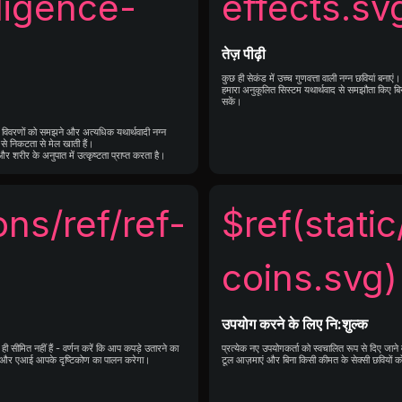
lligence-
effects.sv
तेज़ पीढ़ी
कुछ ही सेकंड में उच्च गुणवत्ता वाली नग्न छवियां बनाएं।
हमारा अनुकूलित सिस्टम यथार्थवाद से समझौता किए बिना
सकें।
ट विवरणों को समझने और अत्यधिक यथार्थवादी नग्न
 से निकटता से मेल खाती हैं।
 शरीर के अनुपात में उत्कृष्टता प्राप्त करता है।
ons/ref/ref-
$ref(static
)
coins.svg)
उपयोग करने के लिए नि:शुल्क
क ही सीमित नहीं हैं - वर्णन करें कि आप कपड़े उतारने का
प्रत्येक नए उपयोगकर्ता को स्वचालित रूप से दिए जाने वा
 हैं, और एआई आपके दृष्टिकोण का पालन करेगा।
टूल आज़माएं और बिना किसी कीमत के सेक्सी छवियों को