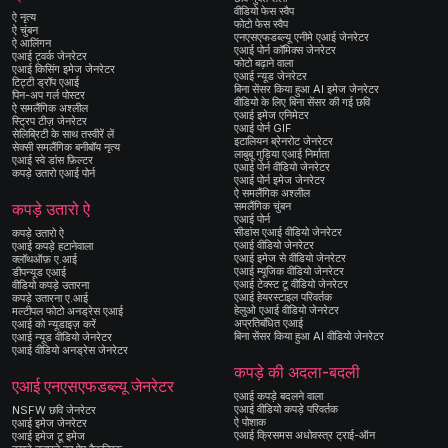
वीडियो फेस स्वैप
ऐ नृत्य
फोटो फेस स्वैप
ऐ चुंबन
एनएसएफडब्ल्यू एनीमे एआई जेनरेटर
ऐ आलिंगन
एआई पोर्न कॉमिक्स जेनरेटर
एआई ट्वर्क जेनरेटर
फोटो बढ़ाने वाला
एआई किसिंग इमेज जेनरेटर
एआई न्यूड जेनरेटर
टिट्टी ड्रॉप एआई
बिना सेंसर किया हुआ AI इमेज जेनरेटर
पिन-अप गर्ल पोस्टर
वीडियो के लिए बिना सेंसर की गई छवि
ऐ समलैंगिक अश्लील
एआई इमेज एनिमेटर
स्ट्रिप टीज़ जेनरेटर
एआई पोर्न GIF
सेलिब्रिटी के साथ तस्वीरें लें
इटालियन ब्रेनरोट जेनरेटर
सेक्सी समलैंगिक बनीबॉय नृत्य
लाबुबू गुड़िया एआई निर्माता
एआई स्वे डांस फ़िल्टर
एआई पोर्न वीडियो जेनरेटर
कपड़े उतारो एआई पोर्न
एआई पोर्न इमेज जेनरेटर
ऐ समलैंगिक अश्लील
समलैंगिक चुंबन
कपड़े उतारो ऐ
एआई पोर्न
सीडांस एआई वीडियो जेनरेटर
कपड़े उतारो ऐ
एआई वीडियो जेनरेटर
एआई कपड़े हटानेवाला
एआई इमेज से वीडियो जेनरेटर
क्लॉथऑफ़ ए.आई
एआई म्यूजिक वीडियो जेनरेटर
डीपन्यूड एआई
एआई टेक्स्ट टू वीडियो जेनरेटर
वीडियो कपड़े उतारना
एआई हेयरस्टाइल परिवर्तक
कपड़े उतारना ए.आई
हेलुओ एआई वीडियो जेनरेटर
मल्टीपल फोटो अनड्रेस एआई
अप्रतिबंधित एआई
एआई को न्यूडाइज़ करें
बिना सेंसर किया हुआ AI वीडियो जेनरेटर
एआई न्यूड वीडियो जेनरेटर
एआई वीडियो अनड्रेस जेनरेटर
कपड़े की अदला-बदली
एआई एनएसएफडब्ल्यू जेनरेटर
एआई कपड़े बदलने वाला
एआई वीडियो कपड़े परिवर्तक
NSFW छवि जेनरेटर
ऐ पोशाक
एआई इमेज जेनरेटर
एआई क्रिसमस अधोवस्त्र ट्राई-ऑन
एआई इमेज टू इमेज