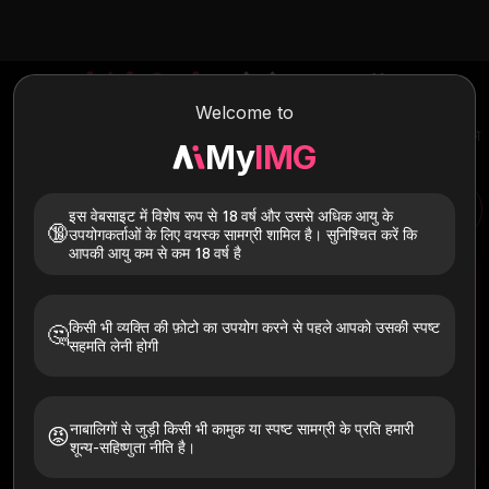
एआई पोर्न जीआईएफ
जेनरेटर मुफ्त ऑनलाइन
Welcome to
कुछ ही सेकंड में टेक्स्ट या छवियों को एआई पोर्न GIF में बदल दें। अभी सेक्स और
एनएसएफडब्ल्यू जिफ़ बनाने के लिए हमारे ऑनलाइन मुफ़्त एआई पोर्न जीआईएफ निर्माता का
My
IMG
उपयोग करें।
इस वेबसाइट में विशेष रूप से 18 वर्ष और उससे अधिक आयु के
एआई पोर्न GIF
ऐ पोशाक
🔞
उपयोगकर्ताओं के लिए वयस्क सामग्री शामिल है। सुनिश्चित करें कि
आपकी आयु कम से कम 18 वर्ष है
किसी भी व्यक्ति की फ़ोटो का उपयोग करने से पहले आपको उसकी स्पष्ट
🤔
सहमति लेनी होगी
जल्द आ रहा है
नाबालिगों से जुड़ी किसी भी कामुक या स्पष्ट सामग्री के प्रति हमारी
😡
शून्य-सहिष्णुता नीति है।