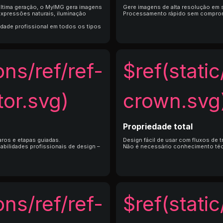
última geração, o MyIMG gera imagens
Gere imagens de alta resolução em
expressões naturais, iluminação
Processamento rápido sem comprome
idade profissional em todos os tipos
ons/ref/ref-
$ref(static
or.svg)
crown.svg
Propriedade total
aros e etapas guiadas.
Design fácil de usar com fluxos de t
bilidades profissionais de design –
Não é necessário conhecimento técn
ons/ref/ref-
$ref(static