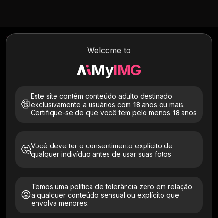
Text To Image
Image To Image
Image To Video
Welcome to
My
IMG
Este site contém conteúdo adulto destinado
🔞
exclusivamente a usuários com 18 anos ou mais.
Certifique-se de que você tem pelo menos 18 anos
Você deve ter o consentimento explícito de
Estilos
🤔
qualquer indivíduo antes de usar suas fotos
Temos uma política de tolerância zero em relação
😡
a qualquer conteúdo sensual ou explícito que
envolva menores.
Default
Ghibli
Anime
OnePiece
Cartoon