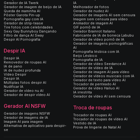
Gerador de IA Twerk
IA
Gerador de imagem de beijo de IA
Melhorador de fotos
Queda de maminha AI
Gerador de nudez AI
Pôster Garota Pin-up
Gerador de imagens AI sem censura
Pornografia gay com IA
Imagem sem censura para vídeo
Gerador de strip-tease
Animador de imagem AI
Tire fotos com celebridades
GIF pornô de IA
Sexy Gay Bunnyboy Dançando
Gerador Brainrot Italiano
Filtro de dança AI Sway
Fabricante de IA de boneca Labubu
Despir AI Pornografia
Gerador de vídeo pornô de IA
Gerador de imagens pornográficas
AI
Despir IA
Pornografia lésbica com IA
Beijo Lésbico
Despir IA
Pornografia de IA
Removedor de roupas AI
Gerador de vídeo Seedance AI
IA de pano
Gerador de vídeo de IA
IA de nudez profunda
Gerador de imagem AI para vídeo
Vídeo Despir
Gerador de vídeos musicais com IA
Despir IA
Gerador de texto para vídeo AI
Múltiplas fotos despir AI
Trocador de penteado AI
Nudificar IA
Gerador de vídeo Hailuo AI
Gerador de vídeo nu AI
IA irrestrita
Gerador de despir vídeo AI
Gerador de vídeo AI sem censura
Gerador AI NSFW
Troca de roupas
Gerador de imagens NSFW
Trocador de roupas AI
Gerador de imagens de IA
Trocador de roupas de vídeo AI
Imagem AI para imagem
Vestido de IA
Alternativa de aplicativo para despir-
Prova de lingerie de Natal AI
se