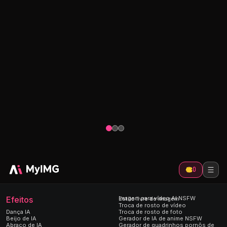
Gerador
NSFW
Gerador de nudez AI
Carregue u
ua
Dê vida à garota dos seus sonhos,
transforme-
asias
gerando a IA Deepnude perfeita.
animação en
os e
Transforme a sua imagem de nudez
nosso pode
ideal em realidade.
NSFW.
0
Efeitos
Imagem para vídeo AI NSFW
Estilo livre de imagem
Troca de rosto de vídeo
Dança IA
Troca de rosto de foto
Beijo de IA
Gerador de IA de anime NSFW
Abraço de IA
Gerador de quadrinhos pornôs de