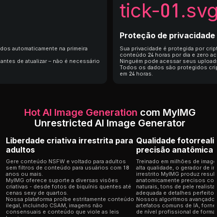
tick-01.sv
Proteção de privacidade
idos automaticamente na primeira
Sua privacidade é protegida por cri
conteúdo 24 horas por dia e zero 
antes de atualizar – não é necessário
Ninguém pode acessar seus upload
Todos os dados são protegidos cri
em 24 horas.
Hot AI Image Generation
com MyIMG
Unrestricted AI Image Generator
Liberdade criativa irrestrita para
Qualidade fotorreali
adultos
precisão anatômica
Gere conteúdo NSFW e voltado para adultos
Treinado em milhões de image
sem filtros de conteúdo para usuários com 18
alta qualidade, o gerador de i
anos ou mais.
irrestrito MyIMG produz resul
MyIMG oferece suporte a diversas visões
anatomicamente precisos co
criativas - desde fotos de biquínis quentes até
naturais, tons de pele realista
cenas sexy de quartos.
adequada e detalhes perfeitos
Nossa plataforma proíbe estritamente conteúdo
Nossos algoritmos avançados
ilegal, incluindo CSAM, imagens não
artefatos comuns de IA, forn
consensuais e conteúdo que viole as leis
de nível profissional de forma