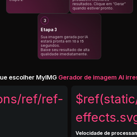
resultados. Clique em “Gerar”
quando estiver pronto.
Etapa 3
Sua imagem gerada por IA
estará pronta em 10 a 15
segundos.
Baixe seu resultado de alta
qualidade imediatamente.
que escolher MyIMG
Gerador de imagem AI irres
ons/ref/ref-
$ref(static
effects.sv
Velocidade de processa