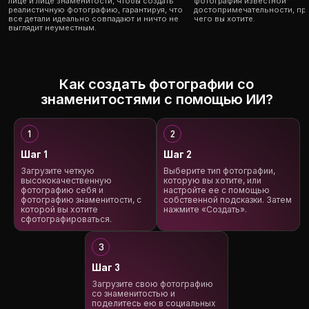
лице и лице знаменитости, чтобы создать
фотография известной
реалистичную фотографию, гарантируя, что
достопримечательности, про
все детали идеально совпадают и ничто не
чего вы хотите.
выглядит неуместным.
Как создать фотографии со
знаменитостями с помощью ИИ?
Шаг 1
Шаг 2
Загрузите четкую
Выберите тип фотографии,
высококачественную
которую вы хотите, или
фотографию себя и
настройте ее с помощью
фотографию знаменитости, с
собственной подсказки. Затем
которой вы хотите
нажмите «Создать».
сфотографироваться.
Шаг 3
Загрузите свою фотографию
со знаменитостью и
поделитесь ею в социальных