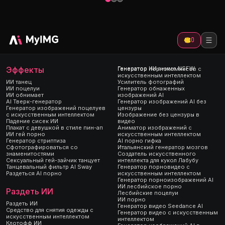
0
Эффекты
Генератор ИИ аниме NSFW
Генератор порнокомиксов с
искусственным интеллектом
ИИ танец
Усилитель фотографий
ИИ поцелуи
Генератор обнаженных
ИИ обнимает
изображений AI
AI Тверк-генератор
Генератор изображений AI без
Генератор изображений поцелуев
цензуры
с искусственным интеллектом
Изображение без цензуры в
Падение сисек ИИ
видео
Плакат с девушкой в ​​стиле пин-ап
Аниматор изображений с
ИИ гей порно
искусственным интеллектом
Генератор стриптиза
AI порно гифка
Сфотографироваться со
Итальянский генератор мозгов
знаменитостями
Создатель искусственного
Сексуальный гей-зайчик танцует
интеллекта для кукол Лабубу
Танцевальный фильтр AI Sway
Генератор порновидео с
Раздеться AI порно
искусственным интеллектом
Генератор порноизображений AI
ИИ лесбийское порно
Раздеть ИИ
Лесбийские поцелуи
ИИ порно
Раздеть ИИ
Генератор видео Seedance AI
Средство для снятия одежды с
Генератор видео с искусственным
искусственным интеллектом
интеллектом
Клотофф ИИ