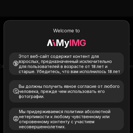
Сфотографироваться со
знаменитостями
Welcome to
Загрузите свою фотографию и изображение любимой
My
IMG
знаменитости, и позвольте Myimg творить чудеса, создавая
идеальный момент для фотографии.
Этот веб-сайт содержит контент для
взрослых, предназначенный исключительно
🔞
для пользователей в возрасте от 18 лет и
Сфотографироваться со знаменитостями
Платье с искусственным интеллектом
старше. Убедитесь, что вам исполнилось 18 лет
Загрузить изображение
Вы должны получить явное согласие от любого
🤔
человека, прежде чем использовать его
фотографии.
Мы придерживаемся политики абсолютной
нетерпимости к любому чувственному или
😡
Нажмите здесь, чтобы выбрать изображение
откровенному контенту с участием
несовершеннолетних.