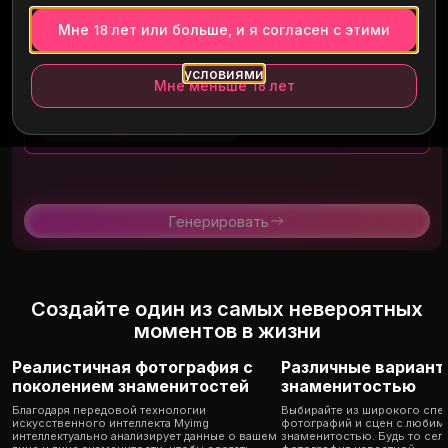
Опишите свою идею
Мне 18 лет или больше, и я согласен с этими
условиями
Мне меньше 18 лет
Разблокируй свою фантазию
Генерировать
Создайте один из самых невероятных
моментов в жизни
Реалистичная фотография с
Различные вариант
поколением знаменитостей
знаменитостью
Благодаря передовой технологии
Выбирайте из широкого спек
искусственного интеллекта Myimg
фотографий и сцен с любим
интеллектуально анализирует данные о вашем
знаменитостью. Будь то сел