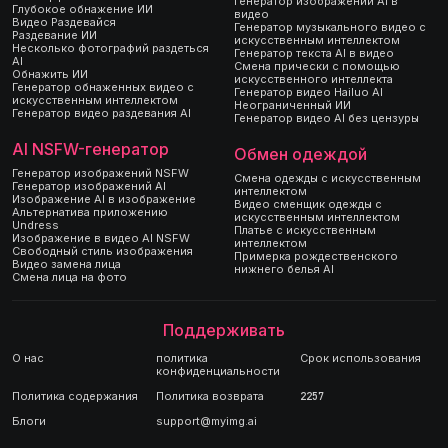
Генератор изображений AI в
Глубокое обнажение ИИ
видео
Видео Раздевайся
Генератор музыкального видео с
Раздевание ИИ
искусственным интеллектом
Несколько фотографий раздеться
Генератор текста AI в видео
AI
Смена прически с помощью
Обнажить ИИ
искусственного интеллекта
Генератор обнаженных видео с
Генератор видео Hailuo AI
искусственным интеллектом
Неограниченный ИИ
Генератор видео раздевания AI
Генератор видео AI без цензуры
AI NSFW-генератор
Обмен одеждой
Генератор изображений NSFW
Смена одежды с искусственным
Генератор изображений AI
интеллектом
Изображение AI в изображение
Видео сменщик одежды с
Альтернатива приложению
искусственным интеллектом
Undress
Платье с искусственным
Изображение в видео AI NSFW
интеллектом
Свободный стиль изображения
Примерка рождественского
Видео замена лица
нижнего белья AI
Смена лица на фото
Поддерживать
О нас
политика
Срок использования
конфиденциальности
Политика содержания
Политика возврата
2257
Блоги
support@myimg.ai