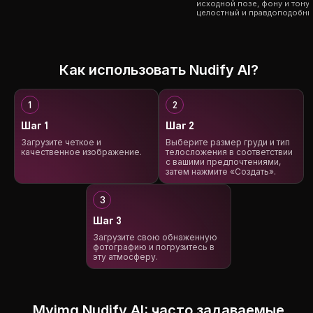
исходной позе, фону и тону 
целостный и правдоподобный
Как использовать Nudify AI?
Шаг 1
Шаг 2
Загрузите четкое и
Выберите размер груди и тип
качественное изображение.
телосложения в соответствии
с вашими предпочтениями,
затем нажмите «Создать».
Шаг 3
Загрузите свою обнаженную
фотографию и погрузитесь в
эту атмосферу.
Myimg Nudify AI: часто задаваемые