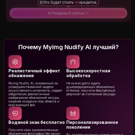
Это будет стоить
10
кредитов.
AI Разденься сейчас
Почему Myimg Nudify AI лучший?
Реалистичный эффект
Высокоскоростная
обнажения
обработка
Myimg Nudify AI, основанный на
Не нужно долго ждать
усовершенствованной модели
душераздирающих обнаженных
искусственного интеллекта, создает
оттенков: получите безупречный
убедительно реалистичные
результат за считанные секунды.
изображения обнаженной натуры,
сохраняя исходную позу объекта и
окружающий фон.
Водяной знак бесплатно
Персонализированное
поколение
Получите свои привлекательные
обнаженные фотографии без каких-
Вы можете настроить размер груди и