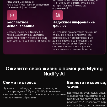
либо водяных знаков и
тип тела на фотографии обнаженной
наслаждайтесь полным владением
натуры. Обнажайте фото без
обнаженной фотографией.
ограничений.
Бесплатное
Надежное шифрование
использование
данных
Исследуйте магию Nudify AI с
Мы уделяем приоритетное внимание
помощью бесплатных кредитов,
вашей конфиденциальности. Все
сделайте пикантную обнаженную
загружаемые и сгенерированные
фотографию, не заплатив ни копейки.
данные надежно зашифрованы и
никому не доступны. Кроме того,
система автоматически удаляет
ваши данные в течение 24 часов.
Оживите свою жизнь с помощью Myimg
Nudify AI
Снимите стресс
Воплотите свое ви
жизнь
Нужно что-нибудь, что оживит ваш день
после гриндинга? Myimg Nudify AI поможет
Вы когда-нибудь задумывали
вам отвлечься от работы и заняться горячими
скрывается под этими крыш
и пикантными образами.
Nudify AI превратит ваше лю
реальность! Создавайте го
фотографии, тщательно адап