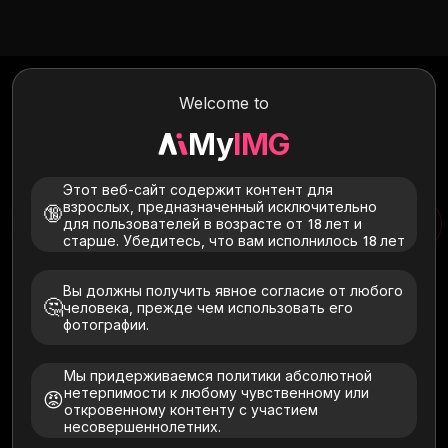
Обнажить ИИ
Welcome to
Превратите любые фотографии в реалистичные
обнаженные тела с помощью нашего
My
IMG
усовершенствованного искусственного интеллекта Nudify!
Получите пикантные и качественные результаты всего за
несколько кликов.
Этот веб-сайт содержит контент для
взрослых, предназначенный исключительно
🔞
для пользователей в возрасте от 18 лет и
Обнажить ИИ
Изображение AI в изображение
старше. Убедитесь, что вам исполнилось 18 лет
Вы должны получить явное согласие от любого
🤔
человека, прежде чем использовать его
фотографии.
Мы придерживаемся политики абсолютной
Нажмите здесь, чтобы выбрать файл
нетерпимости к любому чувственному или
😡
откровенному контенту с участием
Загружайте только изображения себя или тех, кто
несовершеннолетних.
дал явное согласие. Должно быть 18+. Удалено в
течение 24 часов.