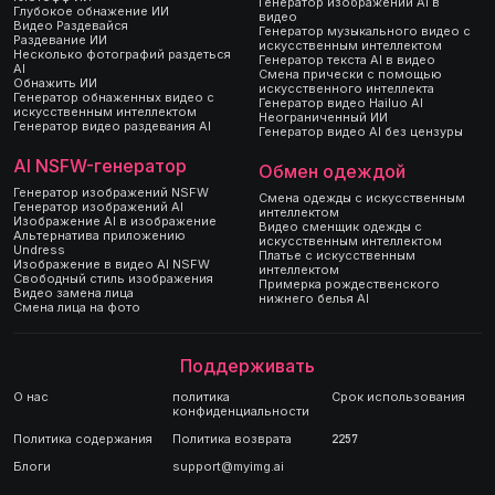
Генератор изображений AI в
Глубокое обнажение ИИ
видео
Видео Раздевайся
Генератор музыкального видео с
Раздевание ИИ
искусственным интеллектом
Несколько фотографий раздеться
Генератор текста AI в видео
AI
Смена прически с помощью
Обнажить ИИ
искусственного интеллекта
Генератор обнаженных видео с
Генератор видео Hailuo AI
искусственным интеллектом
Неограниченный ИИ
Генератор видео раздевания AI
Генератор видео AI без цензуры
AI NSFW-генератор
Обмен одеждой
Генератор изображений NSFW
Смена одежды с искусственным
Генератор изображений AI
интеллектом
Изображение AI в изображение
Видео сменщик одежды с
Альтернатива приложению
искусственным интеллектом
Undress
Платье с искусственным
Изображение в видео AI NSFW
интеллектом
Свободный стиль изображения
Примерка рождественского
Видео замена лица
нижнего белья AI
Смена лица на фото
Поддерживать
О нас
политика
Срок использования
конфиденциальности
Политика содержания
Политика возврата
2257
Блоги
support@myimg.ai