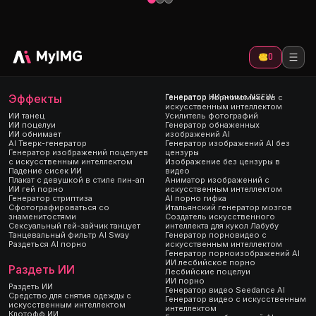
0
Эффекты
Генератор ИИ аниме NSFW
Генератор порнокомиксов с
искусственным интеллектом
ИИ танец
Усилитель фотографий
ИИ поцелуи
Генератор обнаженных
ИИ обнимает
изображений AI
AI Тверк-генератор
Генератор изображений AI без
Генератор изображений поцелуев
цензуры
с искусственным интеллектом
Изображение без цензуры в
Падение сисек ИИ
видео
Плакат с девушкой в ​​стиле пин-ап
Аниматор изображений с
ИИ гей порно
искусственным интеллектом
Генератор стриптиза
AI порно гифка
Сфотографироваться со
Итальянский генератор мозгов
знаменитостями
Создатель искусственного
Сексуальный гей-зайчик танцует
интеллекта для кукол Лабубу
Танцевальный фильтр AI Sway
Генератор порновидео с
Раздеться AI порно
искусственным интеллектом
Генератор порноизображений AI
ИИ лесбийское порно
Раздеть ИИ
Лесбийские поцелуи
ИИ порно
Раздеть ИИ
Генератор видео Seedance AI
Средство для снятия одежды с
Генератор видео с искусственным
искусственным интеллектом
интеллектом
Клотофф ИИ