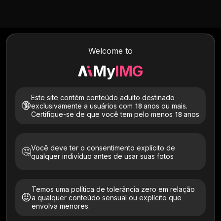
Welcome to
My
IMG
Este site contém conteúdo adulto destinado
🔞
exclusivamente a usuários com 18 anos ou mais.
Certifique-se de que você tem pelo menos 18 anos
Você deve ter o consentimento explícito de
🤔
Experimente essas gatas
qualquer indivíduo antes de usar suas fotos
Todos
Pele clara
Asiática
Bronzeada
Artística
Temos uma política de tolerância zero em relação
😡
a qualquer conteúdo sensual ou explícito que
envolva menores.