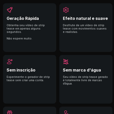
precisa. Basta fazer upload,
strip tease picante sempre
o seu estresse desaparecer.
tease e surpreenda seu
esperar alguns segundos e
que quiser.
parceiro de uma forma
mergulhar na vibração
divertida e lúdica.
instantaneamente.
Geração Rápida
Efeito natural e suave
Obtenha seu vídeo de strip
Desfrute de um vídeo de strip
tease em apenas alguns
tease com movimentos suaves
segundos.
e realistas.
Não espere muito.
Sem inscrição
Sem marca d'água
Experimente o gerador de strip
Seu vídeo de strip tease gerado
tease sem criar uma conta.
é totalmente livre de marcas
d’água.