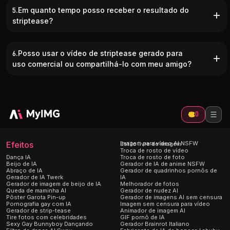
5.Em quanto tempo posso receber o resultado do
striptease?
6.Posso usar o vídeo de striptease gerado para
uso comercial ou compartilhá-lo com meu amigo?
0
Efeitos
Imagem para vídeo AI NSFW
Estilo livre de imagem
Troca de rosto de vídeo
Dança IA
Troca de rosto de foto
Beijo de IA
Gerador de IA de anime NSFW
Abraço de IA
Gerador de quadrinhos pornôs de
Gerador de IA Twerk
IA
Gerador de imagem de beijo de IA
Melhorador de fotos
Queda de maminha AI
Gerador de nudez AI
Pôster Garota Pin-up
Gerador de imagens AI sem censura
Pornografia gay com IA
Imagem sem censura para vídeo
Gerador de strip-tease
Animador de imagem AI
Tire fotos com celebridades
GIF pornô de IA
Sexy Gay Bunnyboy Dançando
Gerador Brainrot Italiano