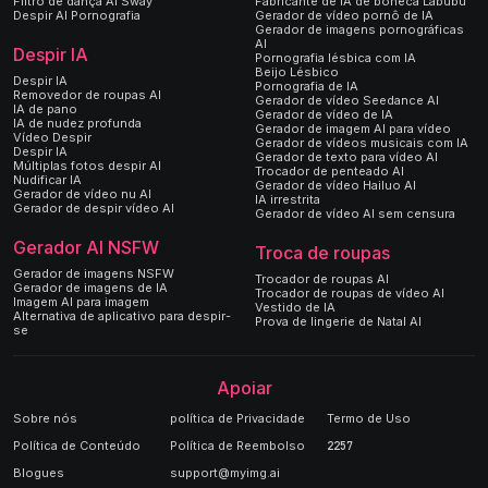
Filtro de dança AI Sway
Fabricante de IA de boneca Labubu
Despir AI Pornografia
Gerador de vídeo pornô de IA
Gerador de imagens pornográficas
AI
Despir IA
Pornografia lésbica com IA
Beijo Lésbico
Despir IA
Pornografia de IA
Removedor de roupas AI
Gerador de vídeo Seedance AI
IA de pano
Gerador de vídeo de IA
IA de nudez profunda
Gerador de imagem AI para vídeo
Vídeo Despir
Gerador de vídeos musicais com IA
Despir IA
Gerador de texto para vídeo AI
Múltiplas fotos despir AI
Trocador de penteado AI
Nudificar IA
Gerador de vídeo Hailuo AI
Gerador de vídeo nu AI
IA irrestrita
Gerador de despir vídeo AI
Gerador de vídeo AI sem censura
Gerador AI NSFW
Troca de roupas
Gerador de imagens NSFW
Trocador de roupas AI
Gerador de imagens de IA
Trocador de roupas de vídeo AI
Imagem AI para imagem
Vestido de IA
Alternativa de aplicativo para despir-
Prova de lingerie de Natal AI
se
Apoiar
Sobre nós
política de Privacidade
Termo de Uso
Política de Conteúdo
Política de Reembolso
2257
Blogues
support@myimg.ai