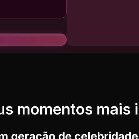
us momentos mais in
om geração de celebridade