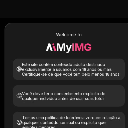
Welcome to
Tire 
My
IMG
Carregue sua foto e a imagem da sua c
Este site contém conteúdo adulto destinado
🔞
exclusivamente a usuários com 18 anos ou mais.
Certifique-se de que você tem pelo menos 18 anos
Você deve ter o consentimento explícito de
🤔
qualquer indivíduo antes de usar suas fotos
Carregar imagem
Temos uma política de tolerância zero em relação a
😡
qualquer conteúdo sensual ou explícito que
envolva menores.