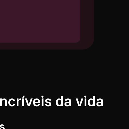
críveis da vida
s