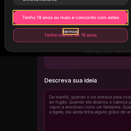
Tenho 18 anos ou mais e concordo com estes
termos
Tenho menos de 18 anos
Clique aqui para selecion
Descreva sua ideia