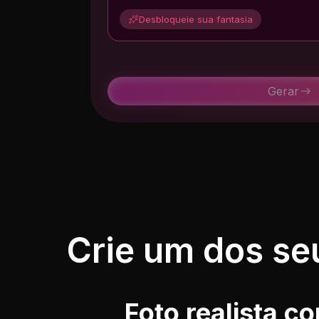
Desbloqueie sua fantasia
Gerar
Crie um dos se
Foto realista c