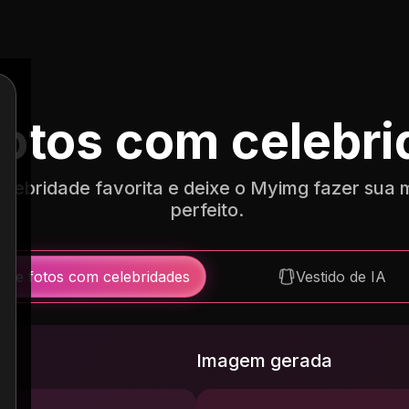
fotos com celebr
elebridade favorita e deixe o Myimg fazer sua 
perfeito.
Tire fotos com celebridades
Vestido de IA
Imagem gerada